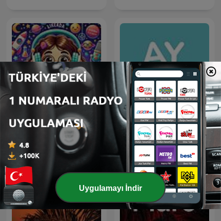
Ayse Oztoprak ile Veli
LikeADA Bilim Çocuk
Sohbetleri
Uygulamayı İndir