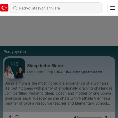
Pod yayınları
Sleep bebe Sleep
Sleep bebe Sleep
|
104 - 104. Petit update de vie
Being a mom is the most incredible experience of a woman’s
life, but it comes with plenty of emotionally draining challenges.
Join Certified Pediatric Sleep Coach and mother of one Sonya
Bourgeois each Tuesday as she chats with Nathalie Vienneau
(mother of two) a ressource teacher and Elementary School
Vice Principal who is passionate about infant sleep and
motherhood. With the occasional special guest! If you aren’t
1