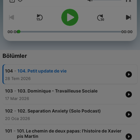
x
happy with your child’s sleep, need sleep help, or want to be a
Ses
rested mom, this show is for you.
00:00
00:00
Bölümler
-
104
104. Petit update de vie
28 Tem 2026
-
103
103. Dominique - Travailleuse Sociale
17 Mar 2026
-
102
102. Separation Anxiety (Solo Podcast)
20 Oca 2026
-
101
101. Le chemin de deux papas: l'histoire de Xavier
pis Martin