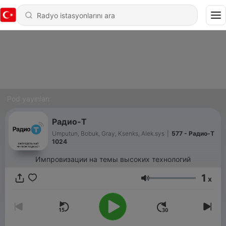
Pod yayınları
Радио-Т
Umputun, Bobuk, Gray, Ksenks, Alek.sys
|
577 - Радио-Т
1024
Импровизации на темы высоких технологий
1
x
Ses