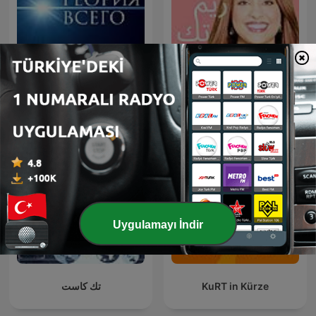
Теория всего
ريم تك
Uygulamayı İndir
تك كاست
KuRT in Kürze