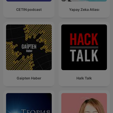
CETIN podcast
Yapay Zeka Atlası
Gaipten Haber
Halk Talk