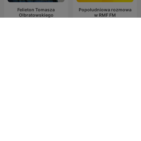
Felieton Tomasza
Popołudniowa rozmowa
Olbratowskiego
w RMF FM
Rozmowy w RMF FM
Janusz i Grażynka