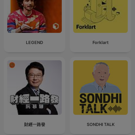
LEGEND
Forklart
財經一路發
SONDHI TALK