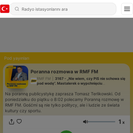
Pod yayınları
Poranna rozmowa w RMF FM
RMF FM
|
3167 - „Nie wiem, czy PiS nie schowa się
pod wodę”. Mastalerek o wypchnięciu
Morawieckiego
Na poranną publicystykę zaprasza Tomasz Terlikowski. Od
poniedziałku do piątku o 8:02 polecamy Poranną rozmowę w
RMF FM. Gośćmi są nie tylko politycy, ale i ludzie ze świata
kultury czy sportu.
1
x
Ses