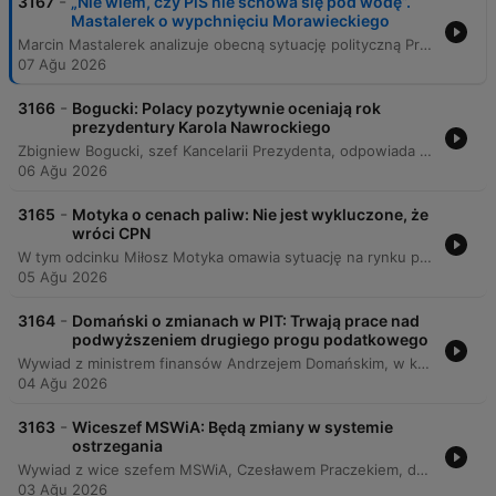
-
3167
„Nie wiem, czy PiS nie schowa się pod wodę”.
Mastalerek o wypchnięciu Morawieckiego
Marcin Mastalerek analizuje obecną sytuację polityczną Prawa i Sprawiedliwości, wskazując na ryzyko utraty pozycji lidera prawicy na rzecz Konfederacji oraz omawia przyszłą rolę Mateusza Morawieckiego i wpływ Karola Nawrockiego na scenę polityczną. Rozmowa dotyczy również potencjalnych scenariuszy koalicyjnych między Koalicją Obywatelską a PSL, sytuacji Donalda Tuska oraz aktywności politycznej Andrzeja Dudy po zakończeniu prezydentury.
07 Ağu 2026
-
3166
Bogucki: Polacy pozytywnie oceniają rok
prezydentury Karola Nawrockiego
Zbigniew Bogucki, szef Kancelarii Prezydenta, odpowiada na pytania dotyczące prezydentury, w tym zarzutów o dzielenie Polaków oraz kwestii wetowania ustaw. Rozmowa obejmuje również temat ułaskawienia Pana Starucha oraz kontrowersje wokół spotkania w Pałacu Prezydenckim z Jerzym Ziębą. Rozmówca omawia proces rozpatrywania nowej ustawy oraz reaguje na krytykę ministra Żurka dotyczącą weryfikacji życiorysów sędziów. Poruszane są także relacje na linii Premier-Prezydent, sytuacja ugrupowań prawicowych oraz osobiste ambicje polityczne Boguckiego.
06 Ağu 2026
-
3165
Motyka o cenach paliw: Nie jest wykluczone, że
wróci CPN
W tym odcinku Miłosz Motyka omawia sytuację na rynku paliw, wskazując na spadki cen hurtowych oraz potencjalne wprowadzenie pakietu CPN. Rozmowa dotyczy również bezpieczeństwa energetycznego Polski podczas upałów, postępów w budowie elektrowni jądrowej w Choczewie oraz trudności związanych z systemem ETS. Gość krytykuje polityczne spory wokół systemu ETS oraz próby rebrandingu Mateusza Morawieckiego na polityka centroprawicowego, wskazując na brak autentyczności w zmianie wizerunkowej byłego premiera.
05 Ağu 2026
-
3164
Domański o zmianach w PIT: Trwają prace nad
podwyższeniem drugiego progu podatkowego
Wywiad z ministrem finansów Andrzejem Domańskim, w którym poruszane są kluczowe kwestie dotyczące polityki fiskalnej i budżetowej Polski. Rozmowa koncentruje się na planowanych zmianach w systemie podatkowym, w tym na potencjalnym podniesieniu progu podatkowego oraz kwoty wolnej od podatku w ramach prac nad ustawą budżetową na rok 2027. Minister wskazuje na wyzwania związane z rosnącymi wynagrodzeniami i koniecznością zachowania odpowiedzialności budżetowej przy jednoczesnych wysokich nakładach na bezpieczeństwo i ochronę zdrowia. W dalszej części rozmowy poruszono temat cen paliw, wpływu decyzji prezydenta Andrzeja Dudy na mechanizmy wsparcia kierowców oraz kwestię akcyzy na alkohol. Dyskusja obejmuje także aspekty polityki demograficznej, w tym ocenę programów takich jak Aktywny Rodzic oraz propozycje zmian w systemie emerytalnym i podatku katastralnym.
04 Ağu 2026
-
3163
Wiceszef MSWiA: Będą zmiany w systemie
ostrzegania
Wywiad z wice szefem MSWiA, Czesławem Praczekiem, dotyczący bezpieczeństwa narodowego oraz sytuacji przestępczości w Polsce. Rozmowa obejmuje kwestie procedur postępowania w przypadku zagrożenia powietrznego, modernizacji systemów alarmowych (syreny, alert RCB) oraz rozwoju aplikacji mobilnych do ostrzegania ludności. Gość odnosi się również do statystyk dotyczących przestępstw z nienawiści wobec obywateli Ukrainy, wskazując na wzrost liczby incydentów motywowanych etnicznie, przy jednoczesnym spadku ogólnej przestępczości kryminalnej. W dalszej części dyskusji poruszono temat politycznego zaangażowania funkcjonariuszy służb mundurowych oraz ochrony bezstronności formacji podległych MSWiA.
03 Ağu 2026