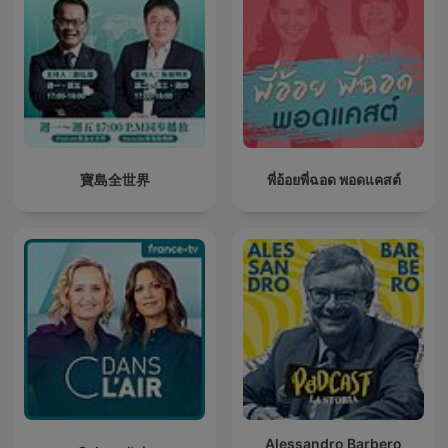
寶島全世界
พี่อ้อยพี่ฉอด พอดแคสต์
Alessandro Barbero