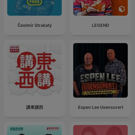
Čestmír Strakatý
LEGEND
講東講西
Espen Lee Usensurert