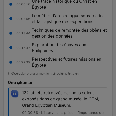
Une trace historique du Christ en
00:06:10
Égypte
Le métier d'archéologue sous-marin
00:08:56
et la logistique des expéditions
Techniques de remontée des objets et
00:13:44
gestion des données
Exploration des épaves aux
00:17:47
Philippines
Perspectives et futures missions en
00:22:39
Égypte
Doğrudan o ana gitmek için bir bölüme tıklayın
Öne çıkanlar
132 objets retrouvés par nous soient
exposés dans ce grand musée, le GEM,
Grand Egyptian Museum.
00:00:38 · L'intervenant précise l'importance de