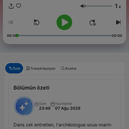
1
x
Ses
00:00
00:00
Özet
Transkripsiyon
Arama
Bölümün özeti
Süre
Yayınlandı
23:49
07 Ağu 2026
Dans cet entretien, l'archéologue sous-marin