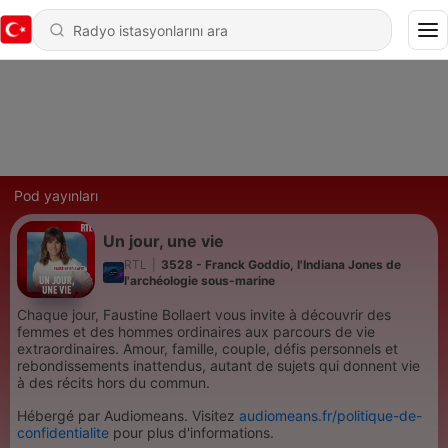
Pod yayınları
Un jour, une vie
RTL
|
3528 - Franck Goddio, l'Indiana Jones de
l'archéologie sous-marine
Chaque jour, Faustine Bollaert vous invite à découvrir des
femmes et des hommes ordinaires aux parcours de vie
extraordinaires. Amour, famille, couple, défis personnels et
rebondissements inattendus, autant de sujets qui donnent vie
à des récits hors du commun.
Hébergé par Audiomeans. Visitez
audiomeans.fr/politique-de-
confidentialite
pour plus d'informations.