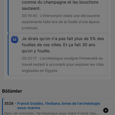
comme du champagne et les bouchons
sautaient.
00:19:45 · L'intervenant relate une découverte
surprenante faite lors de la fouille d'une épave
profonde.
Je dirais qu'on n'a pas fait plus de 5% des
fouilles de ces villes. Et ça fait 30 ans
qu'on y fouille.
00:23:17 · L'archéologue souligne l'immensité du
travail restant à accomplir pour explorer les cités
englouties en Égypte.
Bölümler
-
3528
Franck Goddio, l'Indiana Jones de l'archéologie
sous-marine
Dans cet entretien, l'archéologue sous-marin Franck Gaudiot présente ses découvertes de villes englouties en Égypte, notamment à la baie d'Aboukir, et explique les méthodes scientifiques utilisées pour localiser et extraire des vestiges antiques. Il détaille également les techniques de récupération d'objets, allant de l'usage de grues à celui de ballons, ainsi que ses explorations d'épaves aux Philippines.