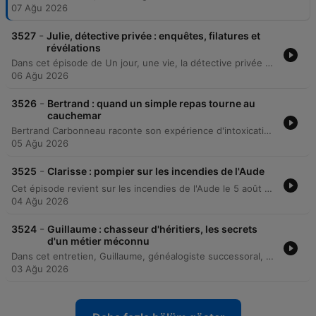
07 Ağu 2026
-
3527
Julie, détective privée : enquêtes, filatures et
révélations
Dans cet épisode de Un jour, une vie, la détective privée Julie Catalifo présente les coulisses de son métier, des stratégies d'anonymat à la diversité de ses missions, allant de la fraude à l'assurance à la protection animale. L'avocate Emma Léotti apporte un éclairage essentiel sur le cadre juridique, notamment concernant le respect de la vie privée et la recevabilité des preuves devant la justice.
06 Ağu 2026
-
3526
Bertrand : quand un simple repas tourne au
cauchemar
Bertrand Carbonneau raconte son expérience d'intoxication grave après avoir consommé une courge amère, causée par la cucurbitacine. Ce poison, issu d'un croisement accidentel entre variétés, a provoqué des symptômes sévères, incluant la perte de cheveux et de peau. L'émission aborde ensuite l'absence d'information des magasins lors de tels incidents et l'analyse des mécanismes de surveillance alimentaire par l'expert Pascal Hébel. Enfin, la présentation de l'application Alerte Conso permet de découvrir comment recevoir des notifications proactives sur les rappels de produits.
05 Ağu 2026
-
3525
Clarisse : pompier sur les incendies de l'Aude
Cet épisode revient sur les incendies de l'Aude le 5 août dernier à travers les témoignages de Clarisse, une pompière, et d'Eglantine, habitante du village de Ribaud. Elles décrivent la progression rapide des flammes, les procédures d'urgence pour survivre au milieu des feux et l'ambiance de guerre vécue lors de l'intervention des secours. L'entretien explore également le parcours professionnel de Clarisse, de sa vocation initiale chez les jeunes sapeurs-pompiers jusqu'aux réalités du métier. L'épisode aborde les qualités essentielles pour devenir pompier, telles que l'esprit d'équipe et la bienveillance, tout en lançant un appel aux futurs volontaires.
04 Ağu 2026
-
3524
Guillaume : chasseur d'héritiers, les secrets
d'un métier méconnu
Dans cet entretien, Guillaume, généalogiste successoral, explique son métier de chercheur d'héritiers et partage des anecdotes marquantes, allant de découvertes fortunées à des secrets de famille sordides. Il évoque également les particularités de ses enquêtes lors d'inventaires, comme la découverte d'objets insolites ou de trésors cachés. L'exploration des coulisses du métier aborde la responsabilité juridique, l'aspect international des recherches et la complexité des successions. L'invité raconte comment il a résolu une énigme familiale impliquant un enfant caché, tout en soulignant l'importance de conserver des preuves physiques pour prouver une filiation.
03 Ağu 2026