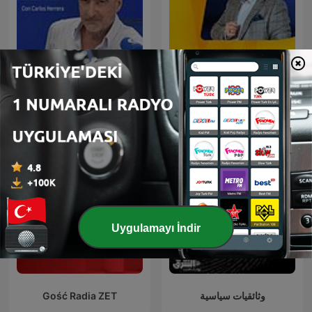
Poranna rozmowa w RMF
Herrera en COPE
FM
Uygulamayı İndir
Gość Radia ZET
وثائقيات سياسية