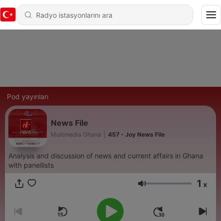
Pod yayınları
News File
Multimedia Ghana
|
457 - Joy News File
Analysis and discussion of news and current affairs in Ghana
with panellists
1
x
Ses