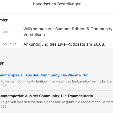
bayerischen Bestellungen.
mler
Willkommen zur Summer Edition & Community
00:00:03
Vorstellung
Ankündigung des Live-Podcasts am 26.08.
00:01:34
Gast Silja Steinberg: Die Wiesenwirtin
00:02:58
er
Dirndl und die Tradition der Tracht
00:03:46
ommerspezial: Aus der Community: Die Wiesnwirtin
Die Logistik des Zeltaufbaus
00:05:06
In dieser Folge der 'Community Edition' interviewt das Barbaradio-Team Silja Steinberg, eine Wirtin d
2026
Persönliche Wurzeln und das Gastgeber-Gen
00:10:05
ommerspezial: Aus der Community: Die Traumdeuterin
Nach der Wiesn und die Arbeit im Zelt
00:23:42
2026
Das Spiel: Wiesn-Bestellungen entziffern
00:28:44