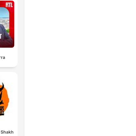
g,
rra
Radio Shakh