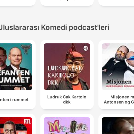
Uluslararası Komedi podcast'leri
Ludruk Cak Kartolo
Misjonen 
anten i rummet
dkk
Antonsen og 