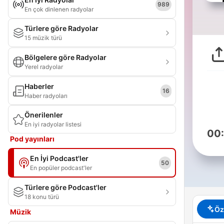
989
En çok dinlenen radyolar
Türlere göre Radyolar
15 müzik türü
Bölgelere göre Radyolar
Yerel radyolar
Haberler
16
Haber radyoları
Önerilenler
En iyi radyolar listesi
00
Pod yayınları
En İyi Podcast'ler
50
En popüler podcast'ler
Türlere göre Podcast'ler
18 konu türü
Öz
Müzik