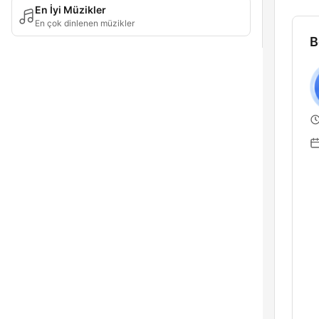
En İyi Müzikler
En çok dinlenen müzikler
B