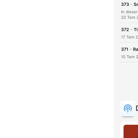
-
373
S
20 Tem 
-
372
T
17 Tem 
-
371
Ra
10 Tem 
D
Öne 