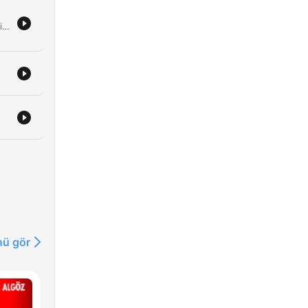
In dieser Folge begrüßen die Moderatorinnen die Privatdetektivin Lena Körner, die spannende Einblicke in ihren beruflichen Alltag gibt. Das Gespräch beleuchtet Methoden der Online-Recherche, die rechtlichen Grenzen bei Observationen sowie die Herausforderungen, bei der Suche nach vermissten Personen oder der Aufdeckung von Untreue professionell und seriös zu bleiben. Zudem diskutieren die Sprecherinnen über skurrile Erlebnisse, die Bedeutung von Intuition und die saisonalen Schwankungen in der Detektei. Die Folge endet mit einem spielerischen Szenario zur Erstellung einer Checkliste für Betrug sowie einem Ausblick auf das nächste Thema: die Traumdeutung.
ü gör
n