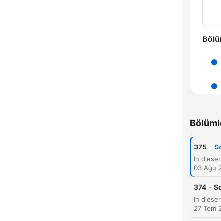
Bölü
Bölüml
-
375
S
03 Ağu 
-
374
S
27 Tem 