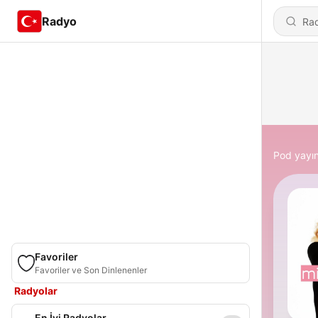
Radyo
Pod yayın
Favoriler
Favoriler ve Son Dinlenenler
Radyolar
En İyi Radyolar