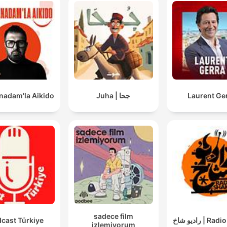
Also immer ab Mitte August die Vitamin-B-Spritze.
00:47:12 · Der Gast beschreibt seine medizinische Vorbereitun
um den extremen Stress der Saison körperlich zu bewältigen.
nadam'la Aikido
Juha | جحا
Laurent Ge
sadece film
cast Türkiye
رادیو شاخ | 
izlemiyorum