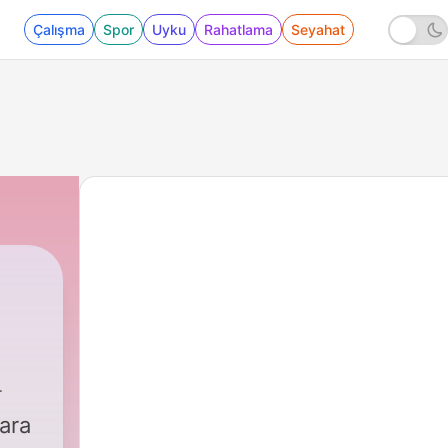
Çalışma
Spor
Uyku
Rahatlama
Seyahat
neberger
|
375 - Sommerspezial: Aus der Commun
ara