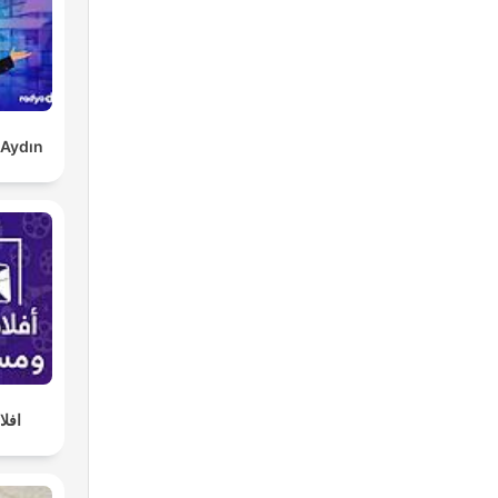
 Aydın
افل