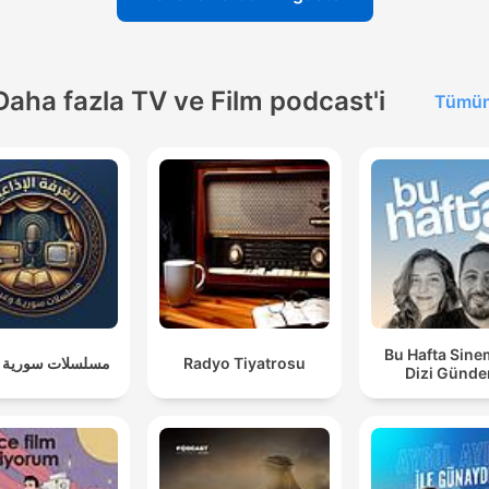
Daha fazla TV ve Film podcast'i
Tümün
Bu Hafta Sine
مسلسلات سورية و
Radyo Tiyatrosu
Dizi Günde