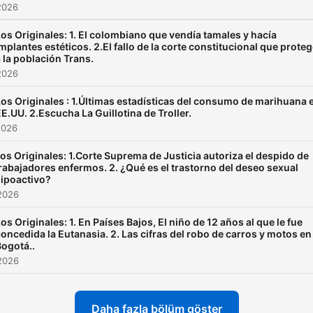
2026
os Originales: 1. El colombiano que vendía tamales y hacía
mplantes estéticos. 2.El fallo de la corte constitucional que prote
 la población Trans.
2026
os Originales : 1.Últimas estadísticas del consumo de marihuana 
E.UU. 2.Escucha La Guillotina de Troller.
2026
os Originales: 1.Corte Suprema de Justicia autoriza el despido de
rabajadores enfermos. 2. ¿Qué es el trastorno del deseo sexual
ipoactivo?
2026
os Originales: 1. En Países Bajos, El niño de 12 años al que le fue
oncedida la Eutanasia. 2. Las cifras del robo de carros y motos en
Bogotá..
2026
Daha fazla bölüm göster