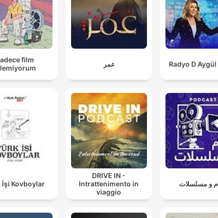
adece film
عمر
Radyo D Aygül
zlemiyorum
DRIVE IN -
 İşi Kovboylar
Intrattenimento in
ام و مسلسلات
viaggio