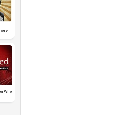
shore
en Who