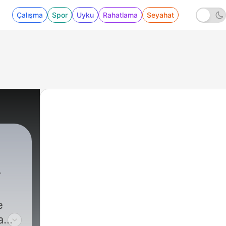
Çalışma
Spor
Uyku
Rahatlama
Seyahat
e
a