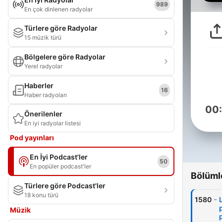
989
En çok dinlenen radyolar
Türlere göre Radyolar
15 müzik türü
Bölgelere göre Radyolar
Yerel radyolar
Haberler
16
Haber radyoları
00
Önerilenler
En iyi radyolar listesi
Pod yayınları
En İyi Podcast'ler
50
En popüler podcast'ler
Bölüml
Türlere göre Podcast'ler
18 konu türü
-
1580
Müzik