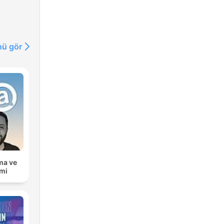
ü gör
ma ve
mi