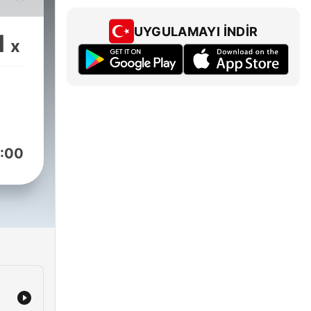
 a
UYGULAMAYI İNDIR
1
x
:00