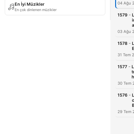
04 Ağu 
En İyi Müzikler
En çok dinlenen müzikler
-
1579
L
i
a
03 Ağu 
-
1578
L
E
31 Tem 
-
1577
L
t
h
30 Tem 
-
1576
L
c
29 Tem 