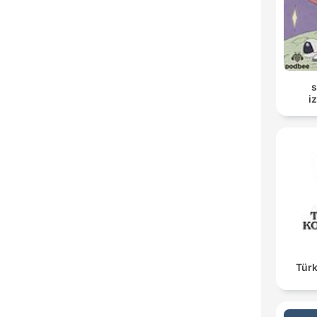
s
i
Türk