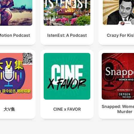
otion Podcast
IstenEst: A Podcast
Crazy For Ki
Snapped: Wom
大V集
CINE x FAVOR
Murder