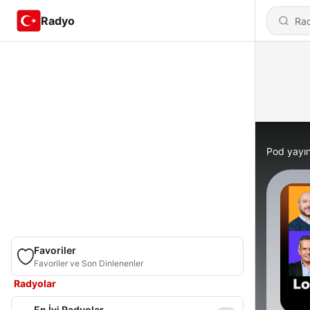
Radyo
Pod yayın
Favoriler
Favoriler ve Son Dinlenenler
Radyolar
En İyi Radyolar