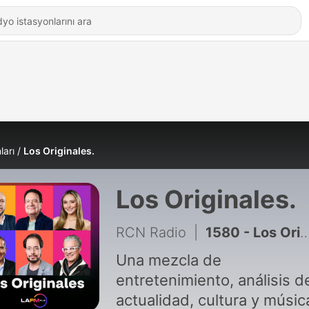
ları
Los Originales.
Los Originales.
RCN Radio
|
1580 - Los Originales: 1. La libertad de Oscar Pistorius, el exatleta paralímpico que mató a su novia. 2.Mujer gana la lotería en Italia, pero había tirado el billete a la basura.
Una mezcla de
entretenimiento, análisis d
actualidad, cultura y músic