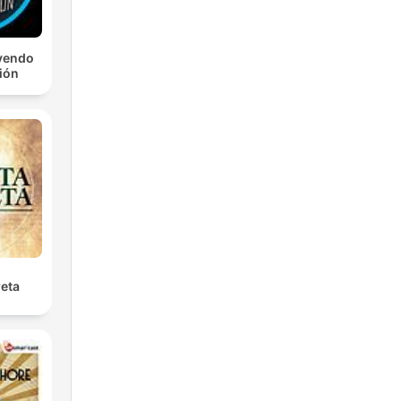
yendo
ción
reta