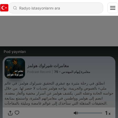
Pod yayınları
مغامرات شيرلوك هولمز
Podcast Record
|
75 - مغامرة إبهام المهندس
انطلق في رحلة مثيرة مع عبقري التحقيق شيرلوك هولمز. في عالم
مليء بالغموض والجريمة، يواجه هولمز تحديات لا حصر لها. من خلال
حواسه الحادة وعقله النير، يكشف هولمز عن أسرار مخفية وألغاز معقدة.
انضم إلى هولمز وواطسن في مغامراتهم المثيرة، واستمتع بمتابعة
التحقيقات المذهلة التي ستأخذك إلى عوالم غامضة ومليئة بالمفاجآت.
1
x
Ses