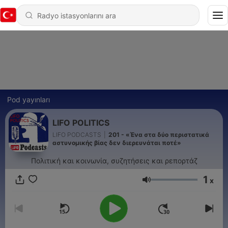
Pod yayınları
LIFO POLITICS
LIFO PODCASTS
|
201 - «Ένα στα δύο περιστατικά
αστυνομικής βίας δεν διερευνάται ποτέ»
Πολιτική και κοινωνία, συζητήσεις και ρεπορτάζ
1
x
Ses