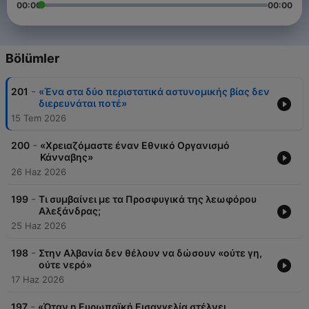
00:00
00:00
Bölümler
-
201
«Ένα στα δύο περιστατικά αστυνομικής βίας δεν
διερευνάται ποτέ»
15 Tem 2026
-
200
«Χρειαζόμαστε έναν Εθνικό Οργανισμό
Κάνναβης»
26 Haz 2026
-
199
Τι συμβαίνει με τα Προσφυγικά της λεωφόρου
Αλεξάνδρας;
25 Haz 2026
-
198
Στην Αλβανία δεν θέλουν να δώσουν «ούτε γη,
ούτε νερό»
17 Haz 2026
-
197
«Όταν η Ευρωπαϊκή Εισαγγελία στέλνει