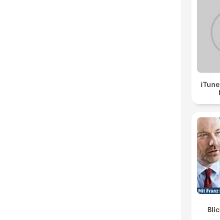
Öne 
iTune
Bli