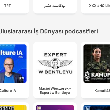
TRT
بودكاست حكيم
XXX #NO L
Uluslararası İş Dünyası podcast'leri
Maciej Wieczorek -
Culture IA
Kamuflá
Expert w Bentleyu