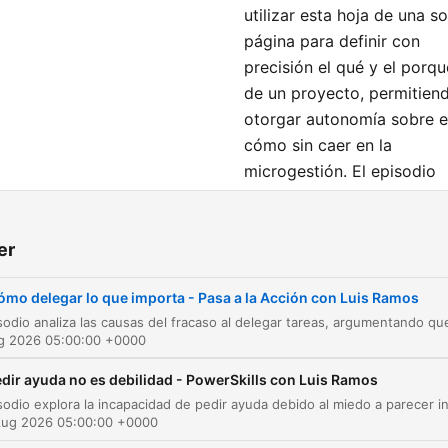
utilizar esta hoja de una so
página para definir con
precisión el qué y el porqu
de un proyecto, permitien
otorgar autonomía sobre e
cómo sin caer en la
microgestión. El episodio
ofrece una guía paso a pa
para implementar este
er
método y mejorar la
eficiencia tanto en equipo
ómo delegar lo que importa - Pasa a la Acción con Luis Ramos
como en la gestión de
proyectos personales.
ug 2026 05:00:00 +0000
dir ayuda no es debilidad - PowerSkills con Luis Ramos
mler
Aug 2026 05:00:00 +0000
El problema de delegar mal
00:00:00