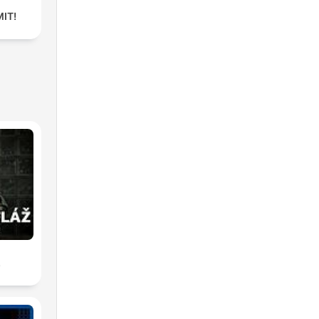
IMIT!
ž