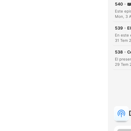
-
540

Mon, 3 
-
539
E
31 Tem 
-
538
C
29 Tem 
D