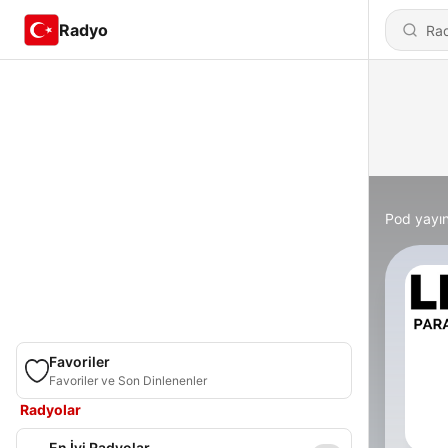
Radyo
Pod yayın
Favoriler
Favoriler ve Son Dinlenenler
Radyolar
En İyi Radyolar