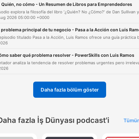
 Quién, no cómo - Un Resumen de Libros para Emprendedores
Introducción al libro Who Not How y la falta d
00:00:30
claridad
Aug 2026 05:00:00 +0000
La importancia de comunicar qué quieres
00:01:37
l problema principal de tu negocio - Pasa a la Acción con Luis Ra
Autonomía frente a claridad de objetivos
00:02:09
2026
La fórmula de la combinatoria: claridad en el 
00:03:34
ómo saber qué problema resolver - PowerSkills con Luis Ramos
y autonomía en el cómo
Explicación detallada del Filtro de Impacto
2026
00:04:12
Las siete preguntas del Filtro de Impacto
00:04:44
Daha fazla bölüm göster
El uso del filtro para la toma de decisiones
00:06:26
personales
Plan de acción en tres pasos
00:07:02
Daha fazla İş Dünyası podcast'i
Tümün
Conclusión y reflexión final
00:09:31
oğrudan o ana gitmek için bir bölüme tıklayın