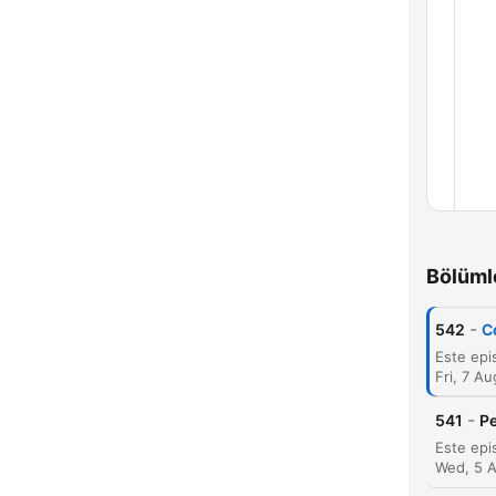
Bölüml
-
542
C
Fri, 7 A
-
541
Pe
Bölü
Wed, 5 