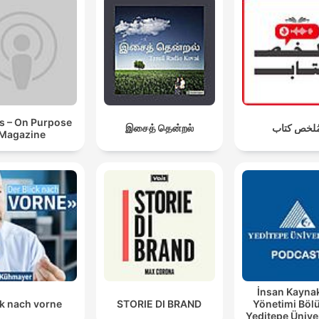
çıkanlar
El problema es que le diste un encargo borroso, por
llamarlo así. No le diste claridad.
00:00:30 · El locutor identifica la verdadera causa de la
frustración al delegar tareas.
s – On Purpose
இசைத் தென்றல்
ُلخص كتاب
Magazine
Un equipo con mucha autonomía, pero poca claridad
objetivos, rinde peor que uno que tiene poca
autonomía.
00:02:09 · Se explica el riesgo de dar libertad sin dirección cl
Lo que de verdad funciona en estos casos es la
combinatoria. Vamos a combinar claridad total sobre 
qué y autonomía sobre el cómo.
İnsan Kaynak
00:03:34 · Se presenta la estrategia fundamental para una
ck nach vorne
STORIE DI BRAND
Yönetimi Böl
delegación exitosa.
Yeditepe Ünive