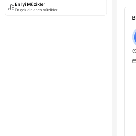
En İyi Müzikler
En çok dinlenen müzikler
B