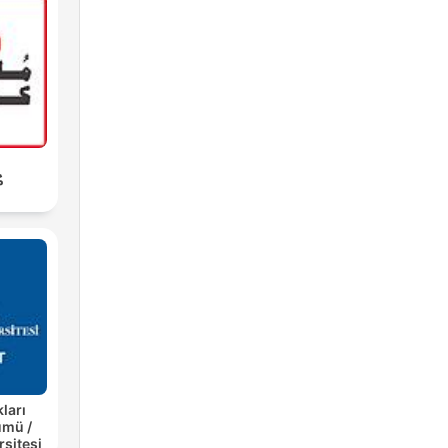
م
 de
ara.
el
ları
ümü /
rsitesi