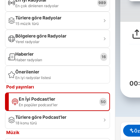
989
En çok dinlenen radyolar
Türlere göre Radyolar
15 müzik türü
Bölgelere göre Radyolar
Yerel radyolar
Haberler
16
Haber radyoları
Önerilenler
En iyi radyolar listesi
00
Pod yayınları
En İyi Podcast'ler
50
En popüler podcast'ler
Türlere göre Podcast'ler
18 konu türü
Öz
Müzik