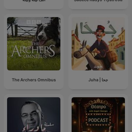
The Archers Omnibus
Juha | جحا