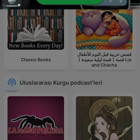
قصص عربية قبل النوم للأطفال
Classic Books
丨قصة ليلية سعيدة丨قصة Lia
and Chacha
Uluslararası Kurgu podcast'leri