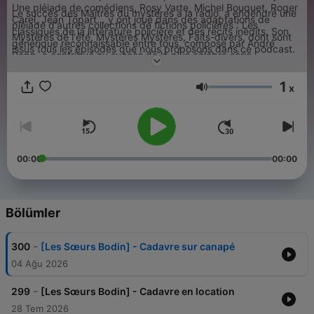
Une pléiade de comédiens, Rosy Varte, Michel Bouquet, Roger
Le succès des Maîtres du mystères à la radio, a engendré une
Carel, Jean Topart… y ont joué dans des adaptations de
pléiade d'autres collections de fictions policières : Les
classiques de la littérature policière et des récits inédits. Son
Mystères de l'été, Mystères Mystères, Faits-divers, dont sont
générique reconnaissable entre tous, composé par André
issus tous les épisodes que nous proposons dans ce podcast.
Popp, a contribué au succès de la plus célèbre série
radiophonique d’histoires à suspense.
1
x
Ses
00:00
00:00
Bölümler
-
300
[Les Sœurs Bodin] - Cadavre sur canapé
04 Ağu 2026
-
299
[Les Sœurs Bodin] - Cadavre en location
28 Tem 2026