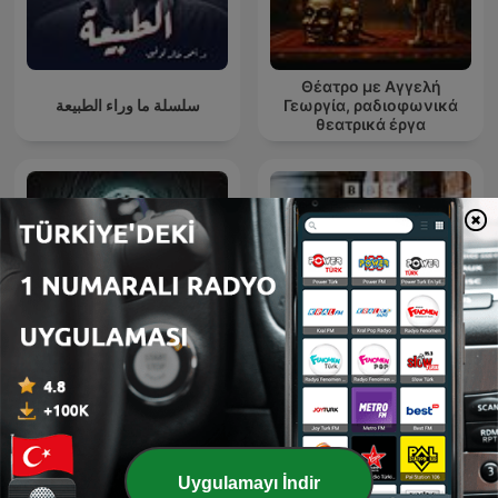
Θέατρο με Αγγελή
سلسلة ما وراء الطبيعة
Γεωργία, ραδιοφωνικά
θεατρικά έργα
Horror Stories
The Archers
Uygulamayı İndir