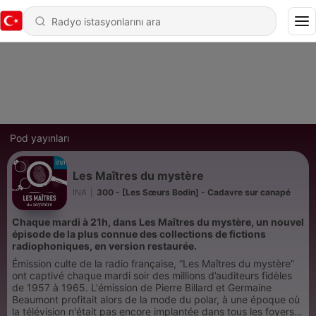
Pod yayınları
Les Maîtres du mystère
INA
|
300 - [Les Sœurs Bodin] - Cadavre sur canapé
Chaque mardi à 21h, dans Les Maîtres du mystère, un nouvel
épisode de la plus connue des collections de fictions
radiophoniques, en version restaurée.
Émission culte de la radio française, “Les Maîtres du mystère”
ont captivé chaque mardi soir des millions d’auditeurs fidèles
de 1957 à 1965. L'émission de Pierre Billard et Germaine
Beaumont profitait alors de la mode du polar, à une époque où
la télévision n'était pas encore implantée dans tous les foyers.