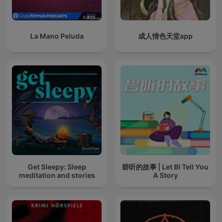
La Mano Peluda
成人情色天堂app
Get Sleepy: Sleep
碧听的故事 | Let BI Tell You
meditation and stories
A Story