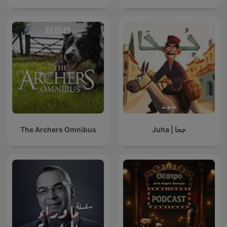
The Archers Omnibus
Juha | جحا