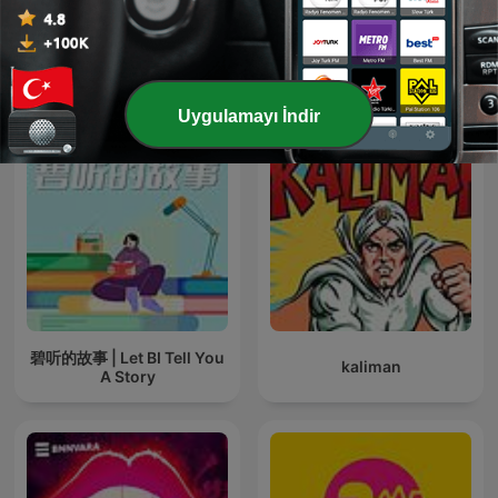
Kwentong Takipsilim
Pinoy Tagalog Horror
La Mano Peluda
Stories Podcast
Uygulamayı İndir
碧听的故事 | Let BI Tell You
kaliman
A Story