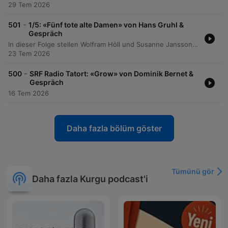
29 Tem 2026
-
501
1/5: «Fünf tote alte Damen» von Hans Gruhl &
Gespräch
In dieser Folge stellen Wolfram Höll und Susanne Jansson den Krimi 'Fünf tote alte Damen' von Hans Kruhl vor. Die Handlung beginnt mit dem Tod einer älteren Dame in einem bürgerlichen Milieu, woraufhin der Arzt Dr. Klein nach Informationen sucht und neue Personalmitarbeit wie die junge Mechthild einstellt. Die Spannung steigt, als der Rechtsanwalt Dr. Krompecher die Todesursache von Frau Herwig wegen einer Erbschaftsangelegenheit hinterfragt. Die Podcaster diskutieren zudem über die historische Ästhetik des Hörspiels, dessen sprachliche Qualität und die besondere Gelassenheit der weiblichen Erzählstimme im Kontrast zur modernen Aufmerksamkeitsökonomie.
23 Tem 2026
-
500
SRF Radio Tatort: «Grow» von Dominik Bernet &
Gespräch
16 Tem 2026
Daha fazla bölüm göster
Tümünü gör
Daha fazla Kurgu podcast'i