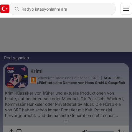
Pod yayınları
Krimi
Schweizer Radio und Fernsehen (SRF)
|
504 - 3/5:
«Fünf tote alte Damen» von Hans Gruhl & Gespräch
Krimi-Klassiker von früher und aktuelle Produktionen von
heute, auf hochdeutsch oder Mundart. Ob Polizischt Wäckerli,
Kommissär Hunkeler oder Privatdetektiv Musil: Die Hörspiele
von SRF haben schon immer Ermittler mit Kult-Potenzial
hervorgebracht. Und die nächste Generation steht schon
bereit.
1