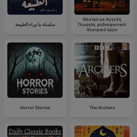
Θέατρο με Αγγελή
سلسلة ما وراء الطبيعة
Γεωργία, ραδιοφωνικά
θεατρικά έργα
Horror Stories
The Archers