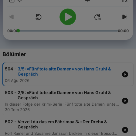
x
Ses
00:00
00:00
Bölümler
-
504
3/5: «Fünf tote alte Damen» von Hans Gruhl &
Gespräch
06 Ağu 2026
-
503
2/5: «Fünf tote alte Damen» von Hans Gruhl &
Gespräch
In dieser Folge der Krimi-Serie 'Fünf tote alte Damen' untersucht Dr. Klein den mysteriösen Tod einer Tante und entdeckt Hinweise auf eine unheimliche Häufung von Todesfällen in einer Gruppe von Frauen. Auf der Suche nach Antworten besucht der Erzähler Professor Bibach und konfrontiert Dr. Leopold mit seinen Verdachtsmomenten. Die Ermittlungen führen schließlich zur Kanzlei des Anwalts Krompecher, wo eine zufällige Entdeckung die erschütternde Erkenntnis bringt, dass es sich bei den Todesfällen nicht um natürliche Ursachen, sondern um Mord handelt. Abschließend reflektieren die Moderatoren über die sprachliche Qualität und die Charakterentwicklung der Episode.
30 Tem 2026
-
502
Verzell du das em Fährimaa 3: «Der Dreh» &
Gespräch
Rolf Ramel und Susanne Jansson blicken in dieser Episode auf persönliche Studio-Horrorszenarien zurück und präsentieren eine Archiv-Produktion aus dem Jahr 1954. Die Erzählung führt durch unheimliche Verfolgungsjagden, mysteriöse Begegnungen in den Wiener Abwasserkanälen und die skurrilen Pläne der Berliner Künstlergruppe 'Finstern 13'. Die Reise endet mit der tragischen Prophezeiung um den Torero Pablo Mendoza und einer abschließenden Analyse der atmosphärischen Hörspielreihe 'Ferrimar', wobei die Grenze zwischen fiktivem Drehset und realer Geschichte zunehmend verschwimmt.