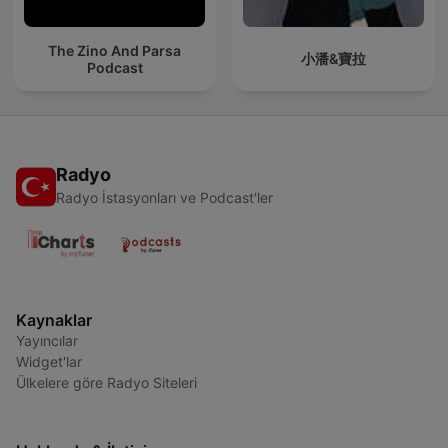
The Zino And Parsa
小潘&寶拉
Podcast
Radyo
Radyo İstasyonları ve Podcast'ler
Kaynaklar
Yayıncılar
Widget'lar
Ülkelere göre Radyo Siteleri