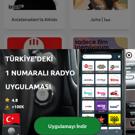
Anlatanadam'la Aikido
Juha | جحا
Podcast Türkiye
sadece film izlemiyorum
Uygulamayı İndir