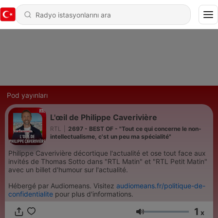
Pod yayınları
L'œil de Philippe Caverivière
RTL
|
2697 - BEST OF - "Tout ce qui concerne le non-
intellectualisme, c'st un peu ma spécialité"
Philippe Caverivière décortique l'actualité et ose tout face aux
invités de Thomas Sotto dans "RTL Matin" et "RTL Petit Matin"
avec un billet d'humour sur l'actualité.
Hébergé par Audiomeans. Visitez
audiomeans.fr/politique-de-
confidentialite
pour plus d'informations.
1
x
Ses