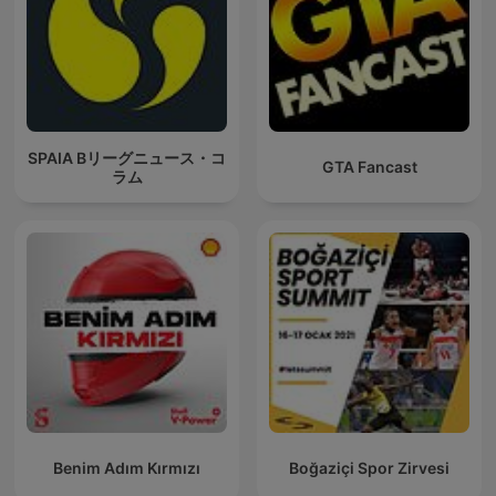
SPAIA Bリーグニュース・コ
GTA Fancast
ラム
Benim Adım Kırmızı
Boğaziçi Spor Zirvesi