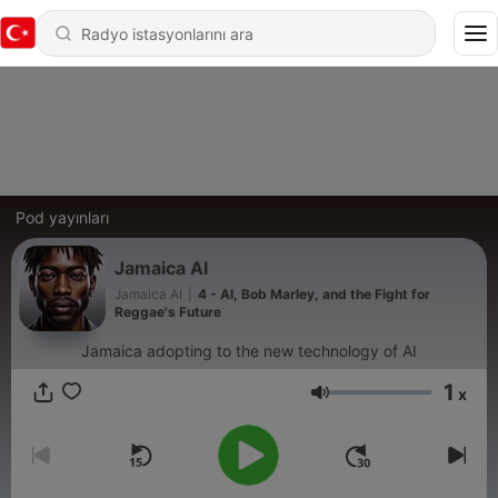
Pod yayınları
Jamaica AI
Jamaica AI
|
4 - AI, Bob Marley, and the Fight for
Reggae's Future
Jamaica adopting to the new technology of AI
1
x
Ses