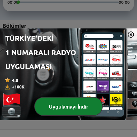
00:00
00:00
Bölümler
-
4
AI, Bob Marley, and the Fight for Reggae's Future
07 Şub 2025
-
3
AI Revolutionizing Caribbean Hospitality
07 Şub 2025
-
2
AI and Jamaica's Future
07 Şub 2025
-
1
AI and Education: Jamaica's Vision for the Future
Uygulamayı İndir
07 Şub 2025