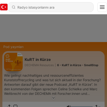
Pod yayınları
KuRT in Kürze
DECHEMA Resources
|
6 - KuRT in Kürze - SmellStop
Wie gelingt nachhaltiges und ressourceneffizientes
Kunststoffrecycling und was tut sich aktuell in der Forschung?
Antworten darauf gibt der neue Podcast „KuRT in Kürze“. In
den kommenden Folgen sprechen Celine Schielke und Marc
Weitbrecht von der DECHEMA mit Forscher:innen und
Unternehmensvertreter:innen der Forschungsprojekte der
BMFTR Fördermaßnahme „Ressourceneffiziente
1