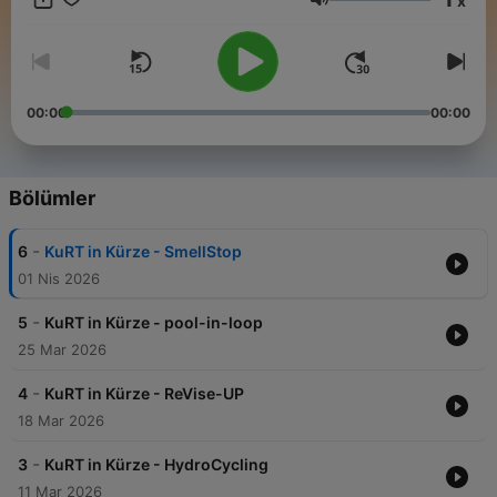
x
Kreislaufwirtschaft – Kunststoffrecyclingtechnologien“ (KuRT).
Ses
Sie geben Einblicke in ihre Projekte, teilen Erfahrungen aus der
Praxis und zeigen, wie Innovationen den Wandel zu einer
funktionierenden Kreislaufwirtschaft
00:00
00:00
Bölümler
-
6
KuRT in Kürze - SmellStop
01 Nis 2026
-
5
KuRT in Kürze - pool-in-loop
25 Mar 2026
-
4
KuRT in Kürze - ReVise-UP
18 Mar 2026
-
3
KuRT in Kürze - HydroCycling
11 Mar 2026