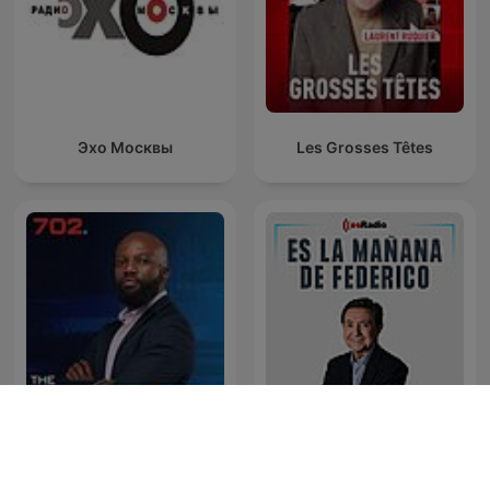
Эхо Москвы
Les Grosses Têtes
The Clement Manyathela
Es la Mañana de Federico
Show