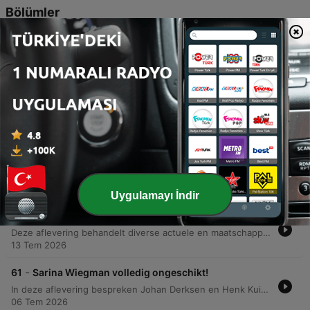
Bölümler
-
65
Sylvie Meis in de aanbieding!
In deze aflevering bespreken de presentatoren diverse actualiteiten, van de sociale media-aanwezigheid van Sylvie Meis tot het verdwijnen van het Blues Festival in Grollo. Er wordt kritisch gekeken naar de Canal Parade en de politieke implicaties van migratiestromen vanuit Afrika naar Europa. Daarnaast gaan de sprekers dieper in op demografische uitdagingen, vragen van luisteraars over bekende Nederlanders en muziek, en de noodzaak van een Nederlandse bondscoach voor het nationale voetbalteam. Ook wordt de mismatch tussen artiesten en publiek bij concerten besproken.
03 Ağu 2026
-
64
Willem Holleeder is ongevaarlijk.
In deze aflevering bespreken de presentatoren de overplaatsing van Willem Holleider naar een minder beveiligde inrichting en delen zij anekdotes over het leven in de EBI. Daarnaast behandelen ze diverse actuele thema's, variërend van de kwaliteit van 'De Slimste Mens' en de aanwezigheid van Victor Vlam in talkshows tot het nieuwe strafpuntensysteem voor automobilisten. Verder gaat het gesprek over de prestaties in de Tour de France, met specifieke aandacht voor Mathieu van der Poel en opkomend wielertalent. Ook worden zwaardere onderwerpen aangesneden, zoals de standpunten van de SP over vrouwelijke genitale verminking en de complexiteit van terugkeer naar landen waar men voorheen is gevlucht.
27 Tem 2026
-
63
Preutsheid rukt op in atletiek!
In deze aflevering bespreken Johan Derksen en Henk Kuipers diverse actuele thema's, variërend van de seksualisering in de atletiek tot kritiek op het recente WK voetbal. Daarnaast behandelen ze maatschappelijke kwesties zoals het vuurwerkverbod, de staat van de natuur en de boerenstand. Verder gaan de presentatoren in op Henks plannen voor een nieuwe social media serie, persoonlijke verhalen over tatoeages en de impact van sociale media op de privacy van publieke figuren. De discussie raakt ook aan de rechtspraak bij zware misdrijven en het belang van tweede kansen.
20 Tem 2026
Uygulamayı İndir
-
62
Vanuit de Mancave te Grolloo Aflevering 62.
Deze aflevering behandelt diverse actuele en maatschappelijke onderwerpen, beginnend met de onrust en criminaliteit rondom het asielzoekerscentrum in Ter Apel. Daarnaast bespreken we de uitbreiding van het WK voetbal door de FIFA, politieke aanstellingen en de nieuwe wethouder voor vrouwenzaken in Amersfoort. Verder staat een concert van Luke Combs in de Johan Cruijff Arena centraal, gevolgd door een kritische blik op oorlogsmisdaden, het afdekken van fouten binnen de politie en justitie, en de rechtszaak rondom de '6 van Breda'.
13 Tem 2026
-
61
Sarina Wiegman volledig ongeschikt!
In deze aflevering bespreken Johan Derksen en Henk Kuipers diverse actuele onderwerpen, variërend van de crowdfunding van Anouk en de toekomst van Estavana Polman tot de rellen in Marokko en de regels rondom vakantiewoningen. Ook de hoge verkeersboetes in Nederland staan ter discussie. Daarnaast behandelen de sprekers de kritiek op Roddelpraat en het verdienmodel van Jan Roos en Dennis Schouten. In de sportwereld komen de comeback van Conor McGregor, de kritiek op Sarina Wiegman en de toekomst van Max Verstappen en Lewis Hamilton aan bod, waarna het gesprek eindigt met een felle kritiek op motivatiecoaches zoals Emile Ratelband.
06 Tem 2026