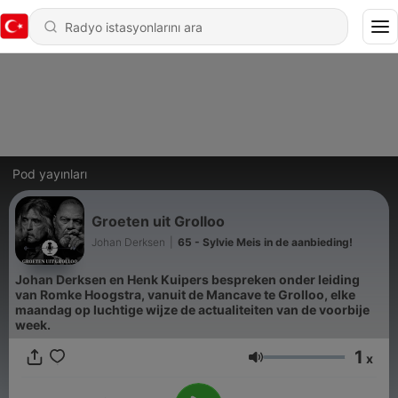
Pod yayınları
Groeten uit Grolloo
Johan Derksen
|
65 - Sylvie Meis in de aanbieding!
Johan Derksen en Henk Kuipers bespreken onder leiding
van Romke Hoogstra, vanuit de Mancave te Grolloo, elke
maandag op luchtige wijze de actualiteiten van de voorbije
week.
1
x
Ses