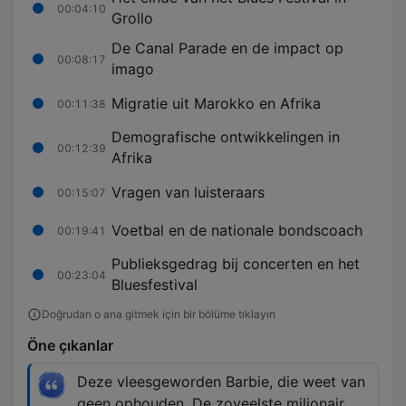
00:04:10
Grollo
De Canal Parade en de impact op
00:08:17
imago
Migratie uit Marokko en Afrika
00:11:38
Demografische ontwikkelingen in
00:12:39
Afrika
Vragen van luisteraars
00:15:07
Voetbal en de nationale bondscoach
00:19:41
Publieksgedrag bij concerten en het
00:23:04
Bluesfestival
Doğrudan o ana gitmek için bir bölüme tıklayın
Öne çıkanlar
Deze vleesgeworden Barbie, die weet van
geen ophouden. De zoveelste miljonair