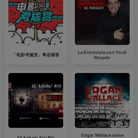
La Entrevista con Yordi
「电影考尴赏」粤语播客
Rosado
Edgar Wallace seine
Ek Kahani Aisi Bhi