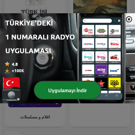
DRIVE IN -
Türk İşi Kovboylar
Intrattenimento in viaggio
Uygulamayı İndir
1995 The Podcast
افلام و مسلسلات