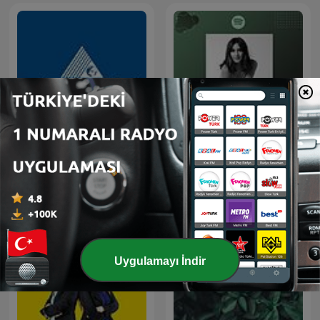
İnsan Kaynakları Yönetimi
Bölümü / Yeditepe
100 Kadın 100 Hikaye
Üniversitesi
Uygulamayı İndir