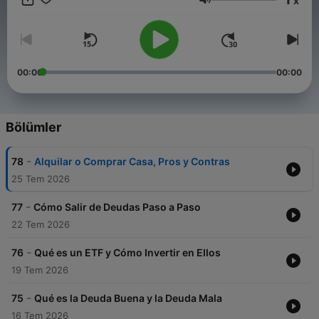
x
#negocios #empleo #salario #banco #tarjeta #cripto #etf
Ses
#acciones
Conviértete en un supporter de este podcast:
https://www.spreaker.com/podcast/finanzas-hoy-
-6771602/support
.
00:00
00:00
Bölümler
-
78
Alquilar o Comprar Casa, Pros y Contras
25 Tem 2026
-
77
Cómo Salir de Deudas Paso a Paso
22 Tem 2026
-
76
Qué es un ETF y Cómo Invertir en Ellos
19 Tem 2026
-
75
Qué es la Deuda Buena y la Deuda Mala
16 Tem 2026