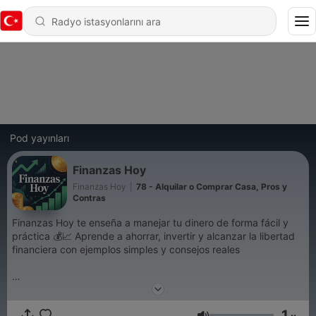
Pod yayınları
Finanzas Hoy
Finanzas Hoy
|
78 - Alquilar o Comprar Casa, Pros y
Contras
Finanzas Hoy te enseña a manejar tu dinero de forma fácil y
práctica 💰📈 Aprende a ahorrar, invertir y alcanzar la libertad
financiera con ejemplos simples y consejos reales
#finanzas #dinero #ahorro #invertir #bolsa #economia
#presupuesto #deudas #ingresos #gastos #ahorrar #inversion
1