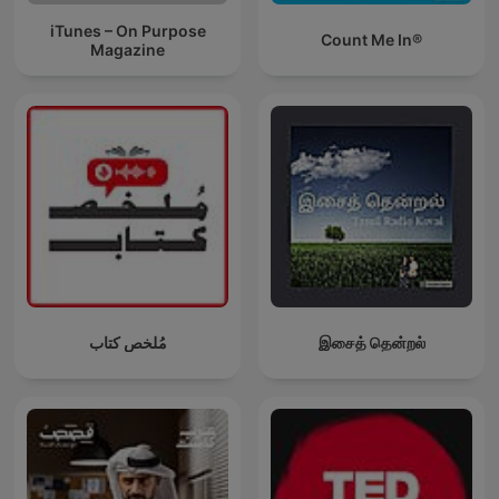
iTunes – On Purpose
Count Me In®
Magazine
مُلخص كتاب
இசைத் தென்றல்