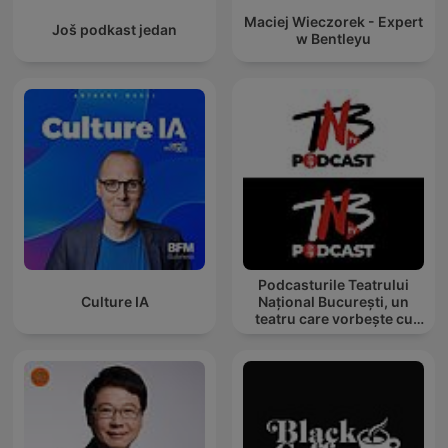
Maciej Wieczorek - Expert
Još podkast jedan
w Bentleyu
Podcasturile Teatrului
Culture IA
Național București, un
teatru care vorbește cu
tine