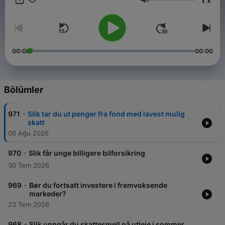
x
vg.no/podkast/vgtv/program/100412 Ansvarlig redaktør Gard
Ses
Steiro. Hallgeir Kvadsheim er tilknyttet Max Social, som er et
heleid profilbyrå i VGTV AS. VGs redaksjonelle vurderinger
gjøres uavhengig av dette. Redaksjonen står fritt. Oversikt
over bindinger for profiler som gjør oppdrag for VG ligger her:
https://www.vg.no/informasjon/redaksjonelle-bindinger
00:00
00:00
Bölümler
-
971
Slik tar du ut penger fra fond med lavest mulig
skatt
06 Ağu 2026
-
970
Slik får unge billigere bilforsikring
30 Tem 2026
-
969
Bør du fortsatt investere i fremvoksende
markeder?
23 Tem 2026
-
968
Slik unngår du skattesmell på utleie i sommer