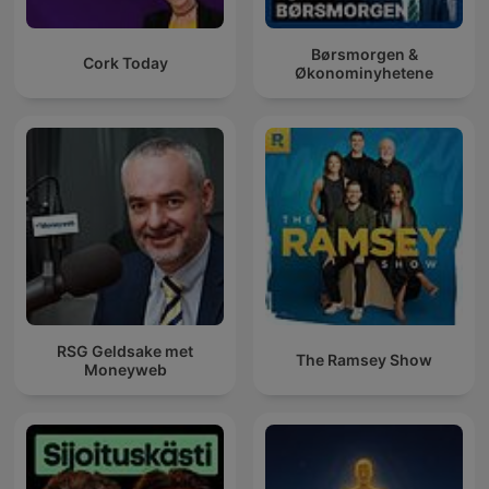
Børsmorgen &
Cork Today
Økonominyhetene
RSG Geldsake met
The Ramsey Show
Moneyweb