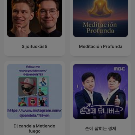
Sijoituskästi
Meditación Profunda
Dj candela Metiendo
손에 잡히는 경제
fuego