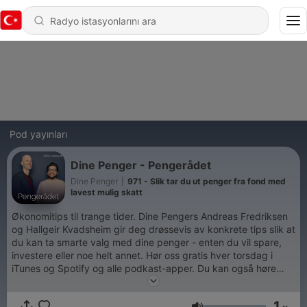
Pod yayınları
Dine Penger - Pengerådet
Dine Penger
|
971 - Slik tar du ut penger fra fond med
lavest mulig skatt
Økonomitips til trange tider. Dine Pengers Andreas Fredriksen
og Hallgeir Kvadsheim gir deg drøssevis av konkrete tips slik at
du kan ta smarte valg med dine penger - enten du vil spare,
investere eller noe helt annet. Hør oss gratis hver torsdag i
iTunes og Spotify og alle podkast-apper. Du kan også høre
spørsmål-svar-episoder, eksklusive for abonnenter av PodMe i
PodMe-appen, eller Dine Penger-abonnenter på
1