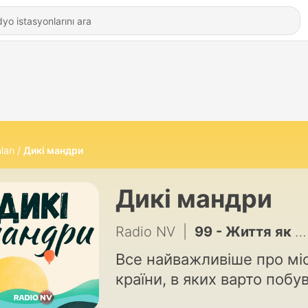
ları
Дикі мандри
Дикі мандри
Radio NV
|
99 - Життя як пригода Карло Маурі, підкорювача гір, полюсів та океанів
Все найважливіше про міс
країни, в яких варто побу