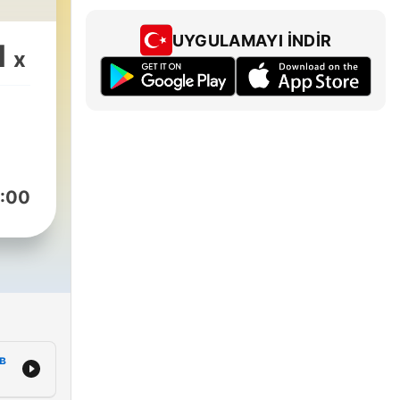
UYGULAMAYI İNDIR
1
x
:00
в