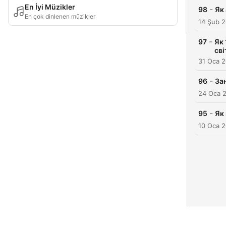
En İyi Müzikler
-
98
Як 
En çok dinlenen müzikler
14 Şub 
-
97
Як 
сві
31 Oca 
-
96
Зан
24 Oca 
-
95
Як
10 Oca 