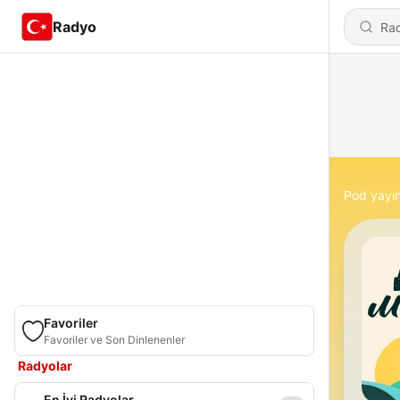
Radyo
Pod yayın
Favoriler
Favoriler ve Son Dinlenenler
Radyolar
En İyi Radyolar