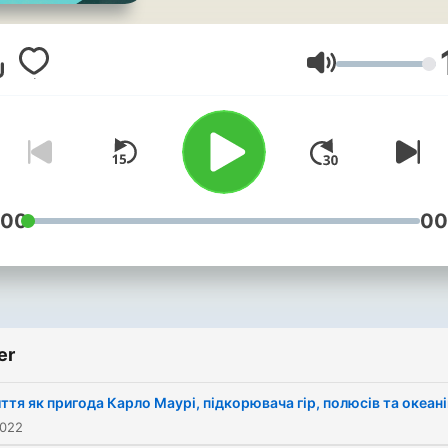
Ses
:00
00
er
ття як пригода Карло Маурі, підкорювача гір, полюсів та океані
2022