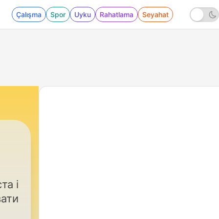
Çalışma
Spor
Uyku
Rahatlama
Seyahat
та і
вати