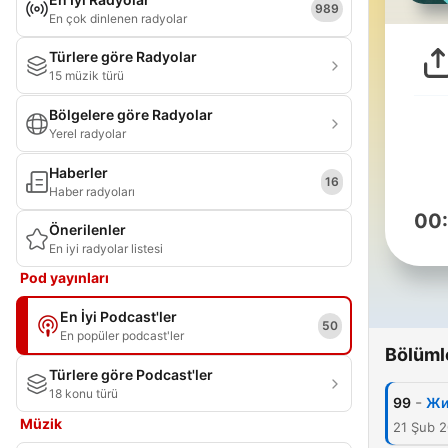
989
En çok dinlenen radyolar
Türlere göre Radyolar
15 müzik türü
Bölgelere göre Radyolar
Yerel radyolar
Haberler
16
Haber radyoları
00
Önerilenler
En iyi radyolar listesi
Pod yayınları
En İyi Podcast'ler
50
En popüler podcast'ler
Bölüml
Türlere göre Podcast'ler
18 konu türü
-
99
Жи
Müzik
21 Şub 