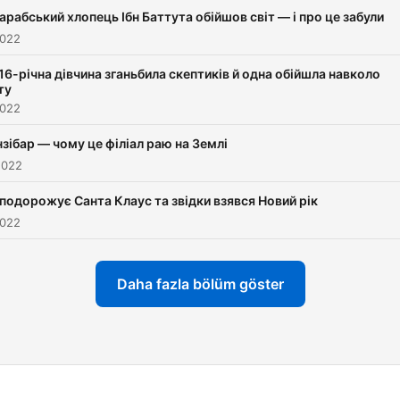
арабський хлопець Ібн Баттута обійшов світ — і про це забули
2022
16-річна дівчина зганьбила скептиків й одна обійшла навколо
ту
2022
зібар — чому це філіал раю на Землі
2022
 подорожує Санта Клаус та звідки взявся Новий рік
2022
Daha fazla bölüm göster