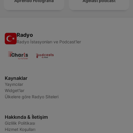
Aprendo Fotografía
Agelast podcast
Radyo
Radyo İstasyonları ve Podcast'ler
Kaynaklar
Yayıncılar
Widget'lar
Ülkelere göre Radyo Siteleri
Hakkında & İletişim
Gizlilik Politikası
Hizmet Koşulları