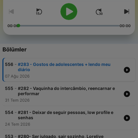
00:00
00:00
Bölümler
-
556
#283 - Gostos de adolescentes + lendo meu
diário
07 Ağu 2026
-
555
#282 - Vaquinha do intercâmbio, reencarnar e
performar
31 Tem 2026
-
554
#281 - Deixar de seguir pessoas, low profile e
senhas
24 Tem 2026
-
553
#280- Ser julgado, sair sozinho, Lorelive