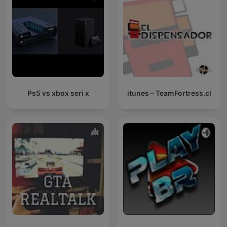
Ps5 vs xbox seri x
itunes – TeamFortress.cl