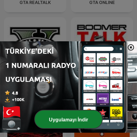
GTA REALTALK
GTA ONLINE
TheLampOfDoom GTA V
Boomer Talk
Podcasts!
Uygulamayı İndir