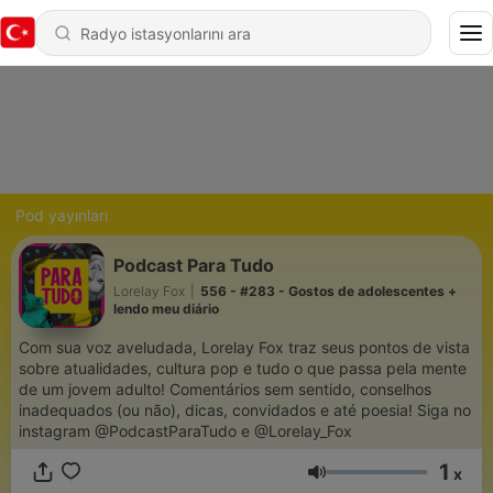
Pod yayınları
Podcast Para Tudo
Lorelay Fox
|
556 - #283 - Gostos de adolescentes +
lendo meu diário
Com sua voz aveludada, Lorelay Fox traz seus pontos de vista
sobre atualidades, cultura pop e tudo o que passa pela mente
de um jovem adulto! Comentários sem sentido, conselhos
inadequados (ou não), dicas, convidados e até poesia! Siga no
instagram @PodcastParaTudo e @Lorelay_Fox
1
x
Ses