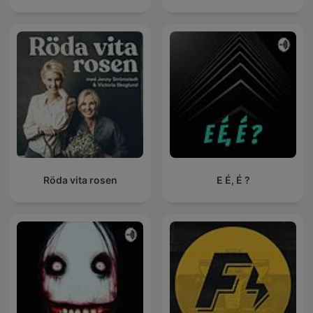
Röda vita rosen
E É, É ?