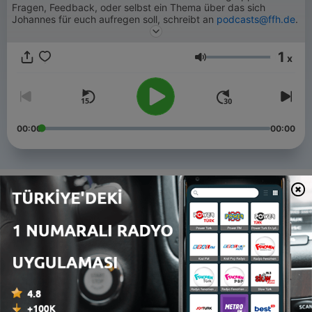
Fragen, Feedback, oder selbst ein Thema über das sich
Johannes für euch aufregen soll, schreibt an
podcasts@ffh.de
.
1
x
Ses
00:00
00:00
Bölümler
-
207
Zeitschriften in Wartezimmern
05 Ağu 2026
-
206
Toaster
29 Tem 2026
-
205
Gutgelaunte Menschen