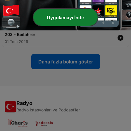
22 Tem 2026
-
204
Fensterplätze im ICE
Uygulamayı İndir
15 Tem 2026
-
203
Beifahrer
01 Tem 2026
Daha fazla bölüm göster
Radyo
Radyo İstasyonları ve Podcast'ler