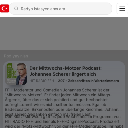
Pod yayınları
Der Mittwochs-Motzer Podcast:
Johannes Scherer ärgert sich
HIT RADIO FFH
|
207 - Zeitschriften in Wartezimmern
FFH-Moderator und Comedian Johannes Scherer ist der
"Mittwochs-Motzer". Er findet jeden Mittwoch ein Alltags-
Ärgernis, über das er sich pointiert und gut beobachtet
aufregt…damit wir es nicht selber tun müssen. Egal ob
Badezusätze, Birkenpollen oder überlange Kinofilme. Johannes
lässt seinen Gedanken einfach mal freien Lauf.
Den Motz-Mittwoch gibt es jede Woche neu im Programm von
HIT RADIO FFH und hier als FFH-Original-Podcast. Produziert
wird der "Motz-Mittwoch" von der FFH-Mediengruppe. Ihr habt