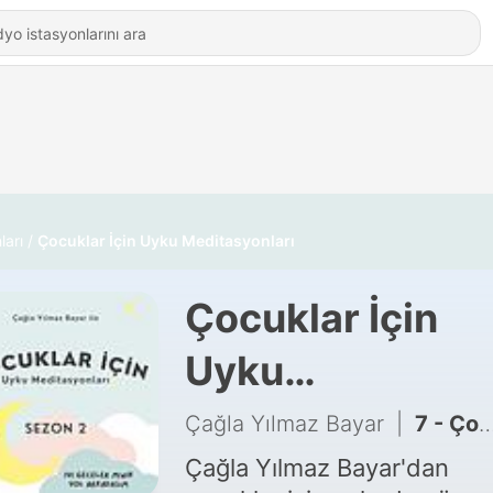
ları
Çocuklar İçin Uyku Meditasyonları
Çocuklar İçin
Uyku
Meditasyonları
Çağla Yılmaz Bayar
|
7 - Çocuklar İçin Uyku Meditasyonları- Atlas ve Orman Kitapları
Çağla Yılmaz Bayar'dan