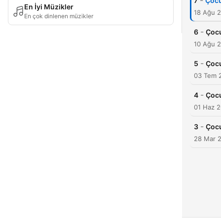
-
7
Çocu
En İyi Müzikler
18 Ağu 
En çok dinlenen müzikler
-
6
Çocu
10 Ağu 
-
5
Çocu
03 Tem 
-
4
Çocu
01 Haz 
-
3
Çocu
28 Mar 