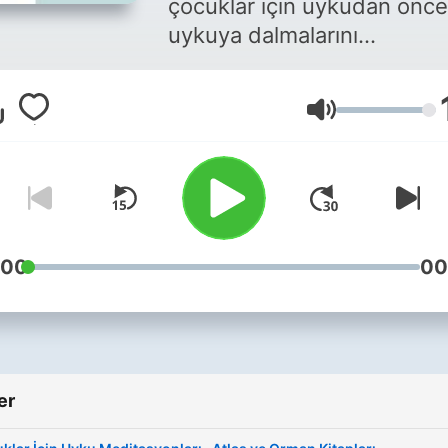
çocuklar için uykudan önce
uykuya dalmalarını
kolaylaştıracak, fiziksel
bedenlerine, duyularına,
Ses
duygularına ve cevrelerine
farkındalık getirmelerini
sağlayacak yoga nidra
meditasyonları.
www.caglayilmazbayar.co
:00
00
er