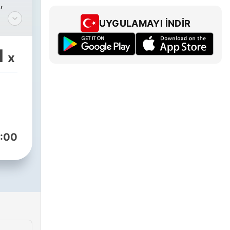
,
UYGULAMAYI İNDIR
1
x
m
:00