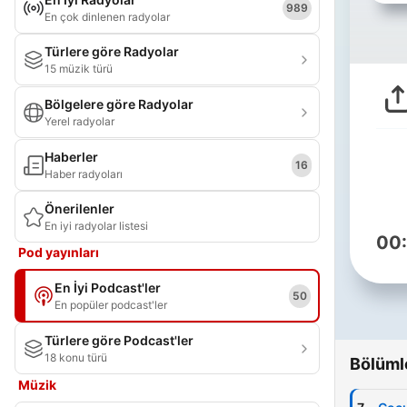
989
En çok dinlenen radyolar
Türlere göre Radyolar
15 müzik türü
Bölgelere göre Radyolar
Yerel radyolar
Haberler
16
Haber radyoları
Önerilenler
En iyi radyolar listesi
00
Pod yayınları
En İyi Podcast'ler
50
En popüler podcast'ler
Türlere göre Podcast'ler
18 konu türü
Bölüml
Müzik