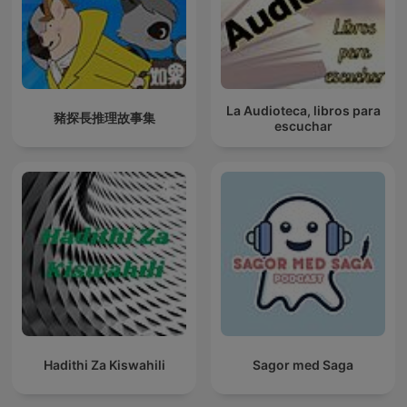
La Audioteca, libros para
豬探長推理故事集
escuchar
Hadithi Za Kiswahili
Sagor med Saga