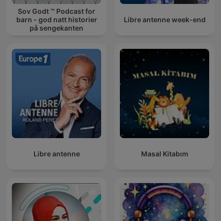
Sov Godt ™ Podcast for
barn - god natt historier
Libre antenne week-end
på sengekanten
Libre antenne
Masal Kitabım