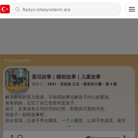
Pod yayınları
童话故事｜睡前故事｜儿童故事
箫阿七
|
3881 - 灰姑娘 公主 - 善良的力量 - 第 4 集
解决家长的育儿焦虑，不如用故事化解孩子内心的紧张。
爸爸妈妈，忘记了自己也曾经是孩子。
孩子，生来就有天马行空的幻想，和善良可爱的天性。
陪孩子一起听故事吧，
你会发现，让孩子早点睡觉、一个人睡觉，让孩子吃蔬菜、刷牙、
洗澡，让孩子少看电视、玩游戏，没有那么难。
你，不需要大动干戈，咆哮。用这些温柔的、春风化雨的故事，陪
1
伴你的小天使。你也可以，睡个好觉。