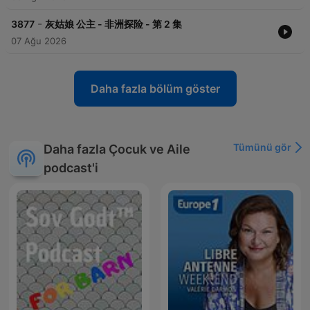
-
3877
灰姑娘 公主 - 非洲探险 - 第 2 集
07 Ağu 2026
Daha fazla bölüm göster
Tümünü gör
Daha fazla Çocuk ve Aile
podcast'i