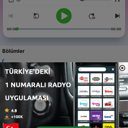
x
Ses
00:00
00:00
Bölümler
-
184
Primera Persona: María Amparo Escandón, del
manuscrito al Reese's Book Club
05 Ağu 2026
-
183
Primera Persona: Silvia Aguilar Zéleny
14 Tem 2026
-
182
Primera Persona: María Agúndez
01 Tem 2026
-
181
Primera Persona: Alejandra Llamas