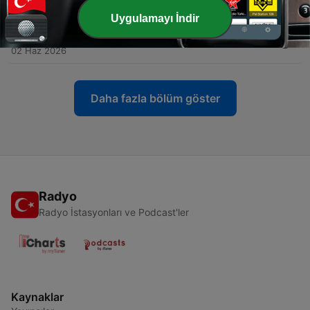
16 Haz 2026
Uygulamayı İndir
-
180
Primera Persona: Blanca Lacasa
02 Haz 2026
Daha fazla bölüm göster
Radyo
Radyo İstasyonları ve Podcast'ler
Kaynaklar