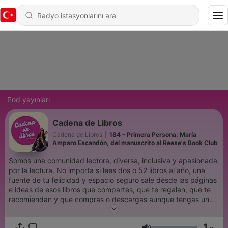
Pod yayınları
Cadena de Libros
Cadena de Libros
|
184 - Primera Persona: María
Amparo Escandón, del manuscrito al Reese's Book Club
Somos una comunidad lectora, diversa, inclusiva y apasionada
por la lectura. No importa si lees dos o 52 libros al año, una
fuente de tu felicidad y espacio seguro sale desde las páginas
e ideas de esos libros que compartes, que te regalan, que te
recomiendan y que compras o descargas aunque tengas un
estante lleno de libros por leer. Creado por: Mariana Salas y
María José Cadena
1