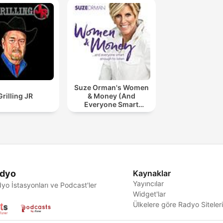
Suze Orman's Women
Grilling JR
& Money (And
Everyone Smart
Enough To Listen)
dyo
Kaynaklar
Yayıncılar
yo İstasyonları ve Podcast'ler
Widget'lar
Ülkelere göre Radyo Siteler