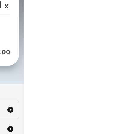
e,
1
x
eam
t of
o,
ost
not
!
:00
eks
rad