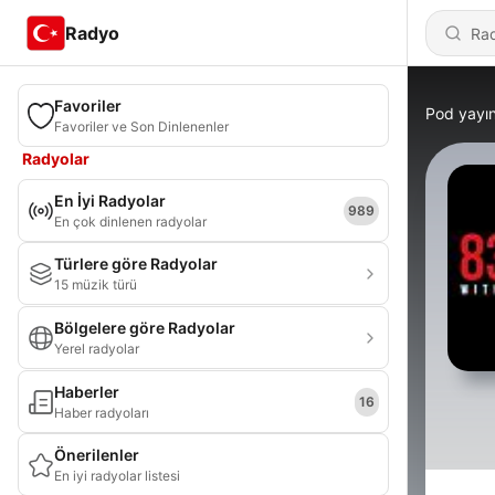
Radyo
Favoriler
Pod yayın
Favoriler ve Son Dinlenenler
Radyolar
En İyi Radyolar
989
En çok dinlenen radyolar
Türlere göre Radyolar
15 müzik türü
Bölgelere göre Radyolar
Yerel radyolar
Haberler
16
Haber radyoları
Önerilenler
En iyi radyolar listesi