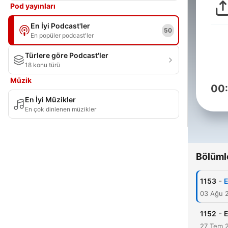
Pod yayınları
En İyi Podcast'ler
50
En popüler podcast'ler
Türlere göre Podcast'ler
18 konu türü
Müzik
00
En İyi Müzikler
En çok dinlenen müzikler
Bölüml
-
1153
E
03 Ağu 
-
1152
E
27 Tem 