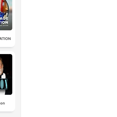
ATION
non