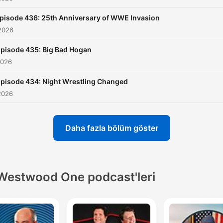
pisode 436: 25th Anniversary of WWE Invasion
2026
pisode 435: Big Bad Hogan
2026
pisode 434: Night Wrestling Changed
2026
Daha fazla bölüm göster
Westwood One podcast'leri