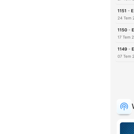
-
1151
E
24 Tem 
-
1150
E
17 Tem 
-
1149
E
07 Tem 