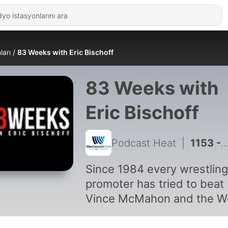
ları
83 Weeks with Eric Bischoff
83 Weeks with
Eric Bischoff
Podcast Heat
|
1153 - Episode 438: SummerSlam LIVE Reaction
Since 1984 every wrestling
promoter has tried to beat
Vince McMahon and the W
Wrestling Federation