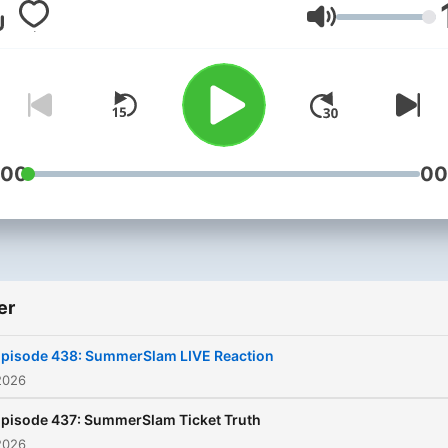
unsuccessfully… except on
Ses
Eric Bischoff. From a "C-T
Announcer" to the Presiden
WCW, Eric did it all! The nW
Monday Night Nitro, and m
importantly beating Vince 
once, but 83 times in a row
:00
00
Hear all about it on 83 We
with Eric Bischoff and Con
Thompson!
er
pisode 438: SummerSlam LIVE Reaction
2026
pisode 437: SummerSlam Ticket Truth
2026