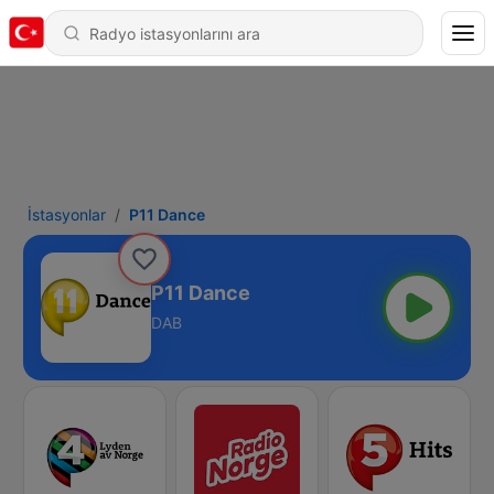
İstasyonlar
P11 Dance
P11 Dance
DAB