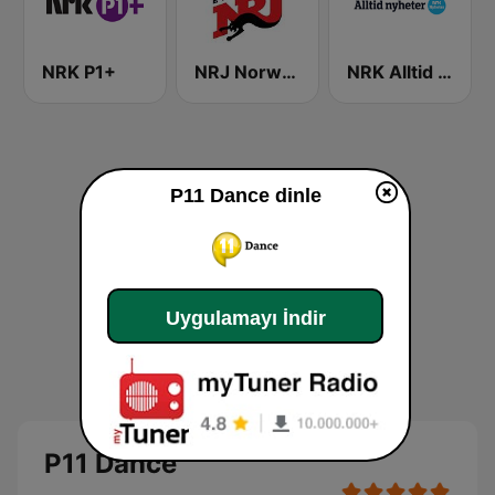
NRK P1+
NRJ Norway
NRK Alltid Nyheter
P11 Dance dinle
Uygulamayı İndir
P11 Dance