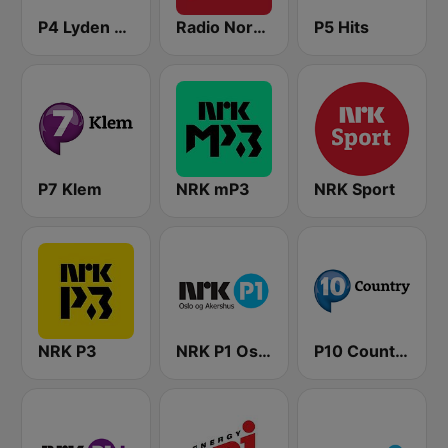
P4 Lyden av Norge
Radio Norge
P5 Hits
P7 Klem
NRK mP3
NRK Sport
NRK P3
NRK P1 Oslo og Akershus
P10 Country