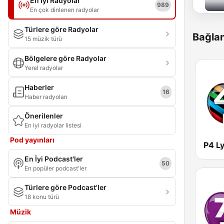
En İyi Radyolar
989
En çok dinlenen radyolar
Türlere göre Radyolar
Bağlan
15 müzik türü
Bölgelere göre Radyolar
Yerel radyolar
Haberler
16
Haber radyoları
Önerilenler
En iyi radyolar listesi
Pod yayınları
En İyi Podcast'ler
50
En popüler podcast'ler
Türlere göre Podcast'ler
18 konu türü
Müzik