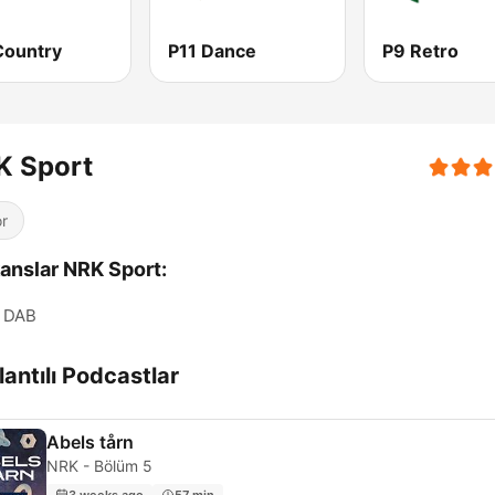
Country
P11 Dance
P9 Retro
K Sport
r
anslar NRK Sport:
DAB
antılı Podcastlar
Abels tårn
NRK - Bölüm 5
3 weeks ago
57 min