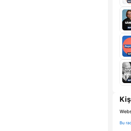
Kiş
Webs
Bu rad