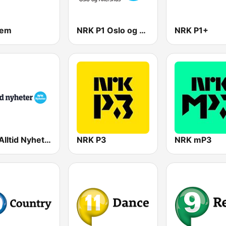
lem
NRK P1 Oslo og Akershus
NRK P1+
NRK Alltid Nyheter
NRK P3
NRK mP3