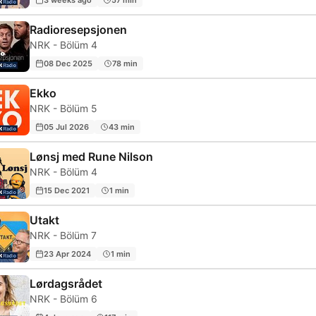
Radioresepsjonen
NRK - Bölüm 4
08 Dec 2025
78 min
Ekko
NRK - Bölüm 5
05 Jul 2026
43 min
Lønsj med Rune Nilson
NRK - Bölüm 4
15 Dec 2021
1 min
Utakt
NRK - Bölüm 7
23 Apr 2024
1 min
Lørdagsrådet
NRK - Bölüm 6