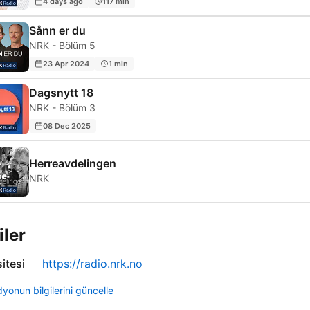
4 days ago
117 min
Sånn er du
NRK - Bölüm 5
23 Apr 2024
1 min
Dagsnytt 18
NRK - Bölüm 3
08 Dec 2025
Herreavdelingen
NRK
iler
itesi
https://radio.nrk.no
yonun bilgilerini güncelle