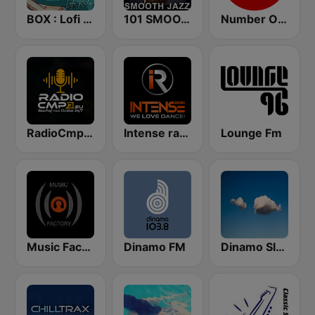
BOX : Lofi Radio
101 SMOOTH JAZZ
Number One Lounge FM
RadioCmp3.eu - Muzyka Klubowa | Kanał Główny
Intense radio
Lounge Fm
Music Factory Radio
Dinamo FM
Dinamo Sleep