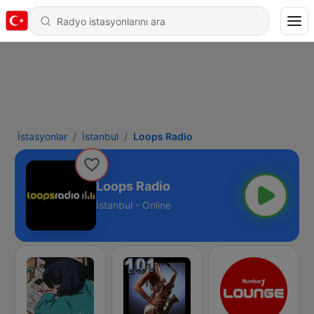
İstasyonlar
İstanbul
Loops Radio
Loops Radio
İstanbul - Online