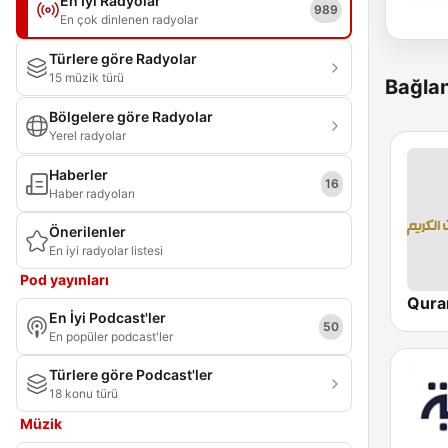
En İyi Radyolar
989
En çok dinlenen radyolar
Türlere göre Radyolar
15 müzik türü
Bağlan
Bölgelere göre Radyolar
Yerel radyolar
Haberler
16
Haber radyoları
Önerilenler
En iyi radyolar listesi
Pod yayınları
En İyi Podcast'ler
50
En popüler podcast'ler
Türlere göre Podcast'ler
18 konu türü
Müzik