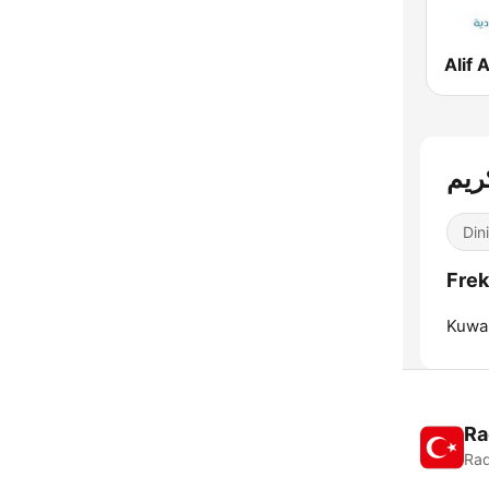
Din
Kuwai
Ra
Rad