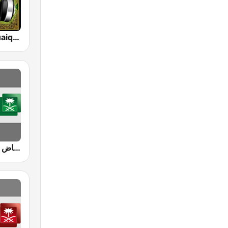
Maher Al-Muaiqly (ماهر المعيقلي)
Riyadh Radio اذاعة الرياض