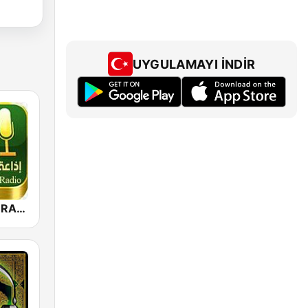
UYGULAMAYI İNDIR
QURAN LIVE RADIO