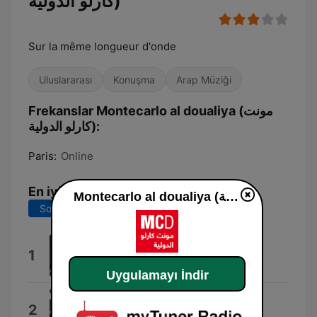
كارلو الدولية)
Sur la même longueur d'onde
Uluslararası
Konuşma
Arap Müziği
Frekanslar Montecarlo al doualiya (مونت
كارلو الدولية):
Paris:
Online
En iyi şarkılar
Montecarlo al doualiya (مونت كارلو الدولية) dinle
Son 7 gün
Son 30 gün
Texas Bolero
1
Mathias Duplessy & Mukhtiyar Ali
Uygulamayı İndir
Mawhoum
2