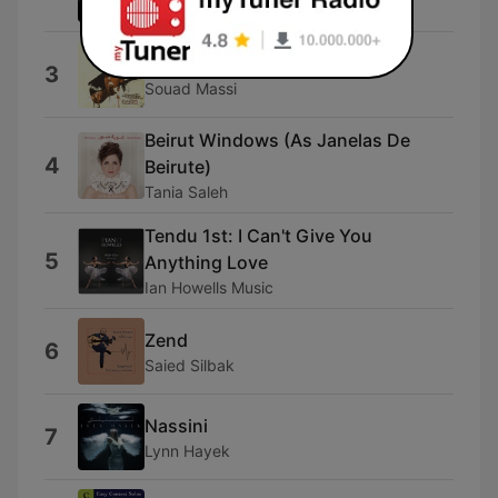
Joseph Attieh
Hayati
3
Souad Massi
Beirut Windows (As Janelas De
4
Beirute)
Tania Saleh
Tendu 1st: I Can't Give You
5
Anything Love
Ian Howells Music
Zend
6
Saied Silbak
Nassini
7
Lynn Hayek