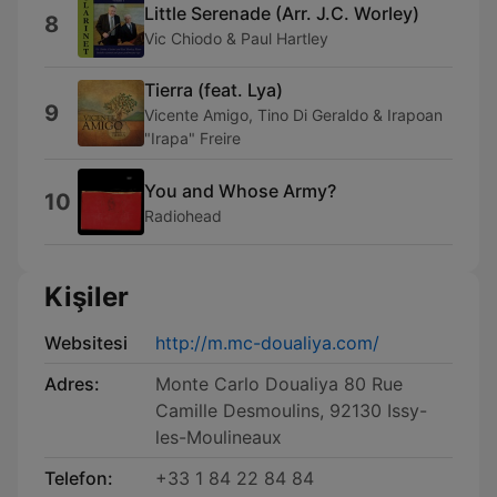
Little Serenade (Arr. J.C. Worley)
8
Vic Chiodo & Paul Hartley
Tierra (feat. Lya)
9
Vicente Amigo, Tino Di Geraldo & Irapoan
"Irapa" Freire
You and Whose Army?
10
Radiohead
Kişiler
Websitesi
http://m.mc-doualiya.com/
Adres:
Monte Carlo Doualiya 80 Rue
Camille Desmoulins, 92130 Issy-
les-Moulineaux
Telefon:
+33 1 84 22 84 84