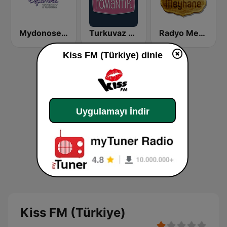
Mydonose Turk
Turkuvaz Romantik
Radyo Meyhane
Kiss FM (Türkiye) dinle
Uygulamayı İndir
Kiss FM (Türkiye)