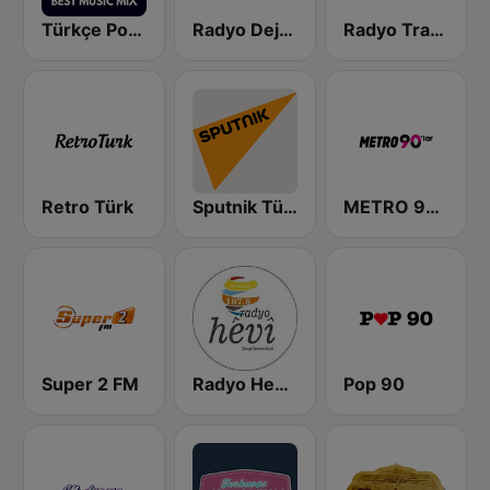
Türkçe Pop Remix BESTradio
Radyo Dejavu
Radyo Trafik Istanbul
Retro Türk
Sputnik Türkiye (Sputnik International Turkish)
METRO 90'LAR
Super 2 FM
Radyo Hevi 107.8
Pop 90