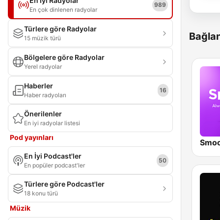
En İyi Radyolar
989
En çok dinlenen radyolar
Türlere göre Radyolar
Bağlan
15 müzik türü
Bölgelere göre Radyolar
Yerel radyolar
Haberler
16
Haber radyoları
Önerilenler
En iyi radyolar listesi
Pod yayınları
Smoo
En İyi Podcast'ler
50
En popüler podcast'ler
Türlere göre Podcast'ler
18 konu türü
Müzik