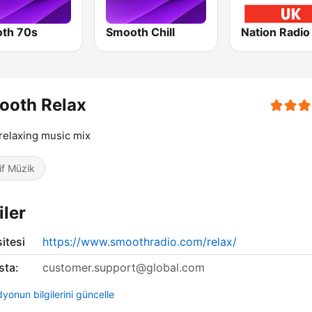
th 70s
Smooth Chill
Nation Radio
ooth Relax
relaxing music mix
if Müzik
iler
itesi
https://www.smoothradio.com/relax/
sta:
customer.support@global.com
yonun bilgilerini güncelle