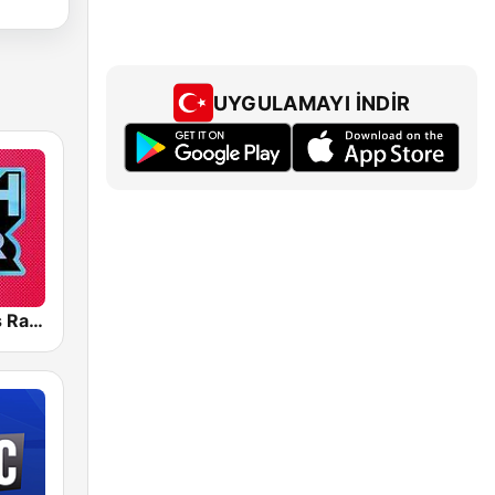
UYGULAMAYI İNDIR
Greatest Hits Radio