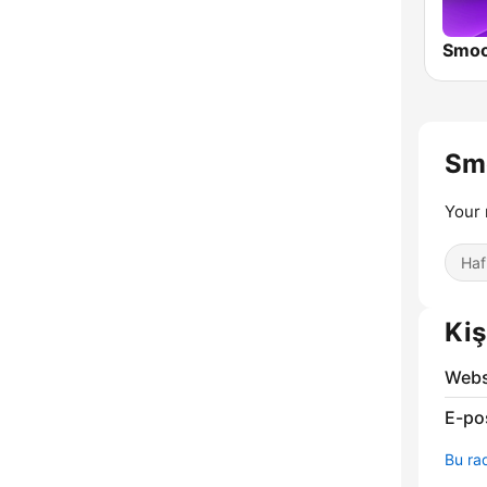
Smoo
Sm
Your 
Haf
Kiş
Webs
E-po
Bu rad