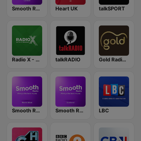
Smooth Radio London
Heart UK
talkSPORT
Radio X - London
talkRADIO
Gold Radio UK
Smooth Radio North West
Smooth Radio Scotland
LBC