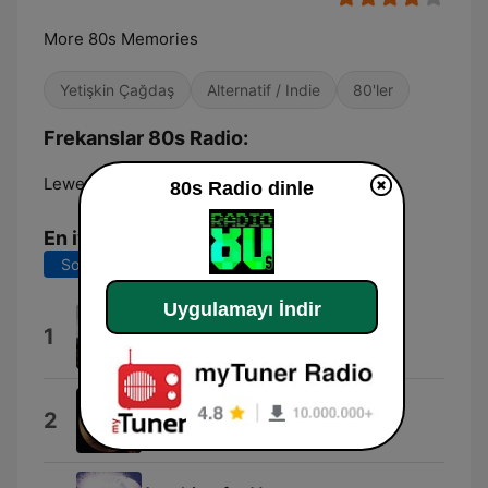
More 80s Memories
Yetişkin Çağdaş
Alternatif / Indie
80'ler
Frekanslar 80s Radio:
Lewes:
107.9 FM
80s Radio dinle
En iyi şarkılar
Son 7 gün
Son 30 gün
Uygulamayı İndir
Sport News
1
Plastic3
Since You're Gone
2
The Cars