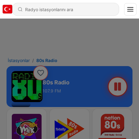
İstasyonlar
80s Radio
80s Radio
107.9 FM