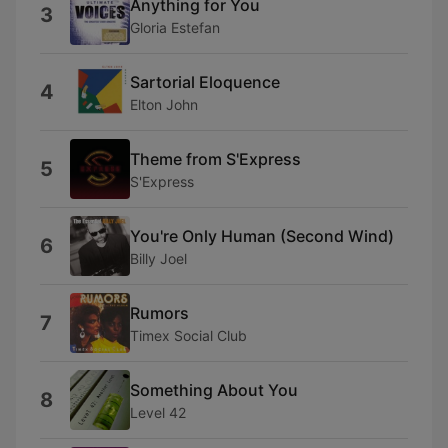
Anything for You
3
Gloria Estefan
Sartorial Eloquence
4
Elton John
Theme from S'Express
5
S'Express
You're Only Human (Second Wind)
6
Billy Joel
Rumors
7
Timex Social Club
Something About You
8
Level 42