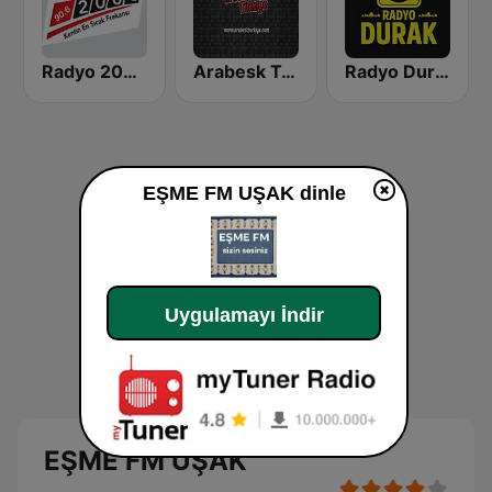
Radyo 2000 FM
Arabesk Turkiye
Radyo Durak
EŞME FM UŞAK dinle
Uygulamayı İndir
EŞME FM UŞAK