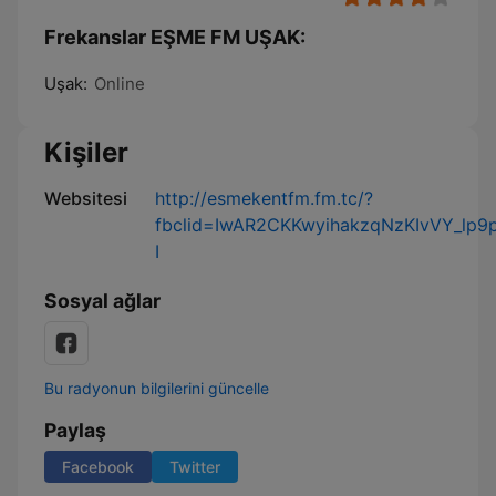
Frekanslar EŞME FM UŞAK:
Uşak:
Online
Kişiler
Websitesi
http://esmekentfm.fm.tc/?
fbclid=IwAR2CKKwyihakzqNzKIvVY_lp
I
Sosyal ağlar
Bu radyonun bilgilerini güncelle
Paylaş
Facebook
Twitter