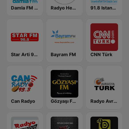
Damla FM 87.5
Radyo Hevi 107.8
91.8 Istanbul'un Sesi
Star Arti 98.8 FM
Bayram FM
CNN Türk
Can Radyo
Gözyaşı FM 102.9
Radyo Avrasya Turk