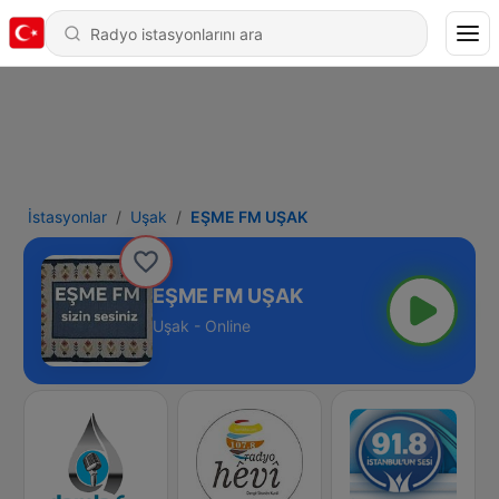
İstasyonlar
Uşak
EŞME FM UŞAK
EŞME FM UŞAK
Uşak - Online