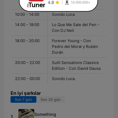
Con Patty Blázquez
10:00 - 14:00
Sonido Loca
14:00 - 18:00
Lo Que Me Sale del Pen -
Con DJ Neil
18:00 - 20:00
Forever Young - Con
Pedro del Moral y Rubén
Durán
20:00 - 22:00
Sutil Sensations Classics
Edition - Con David Gausa
22:00 - 00:00
Sonido Loca
En iyi şarkılar
Son 7 gün
Son 30 gün
Something
1