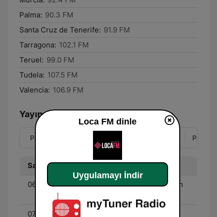
Palma:
90.3 FM
Santa Cruz de Tenerife:
91.9 FM
Tarragona:
102.1 FM
Teruel:
99.0 FM
Tudela:
107.5 FM
Valencia:
106.9 FM
Yayın Akışı
Loca FM dinle
Pzt
Sal
Çar
Per
Cum
Cmt
Paz
Saat
Program
Uygulamayı İndir
06:00 - 07:00
Deep Planet House - Con
Kike Vallés
07:00 - 10:00
Loca Singer Mornings -