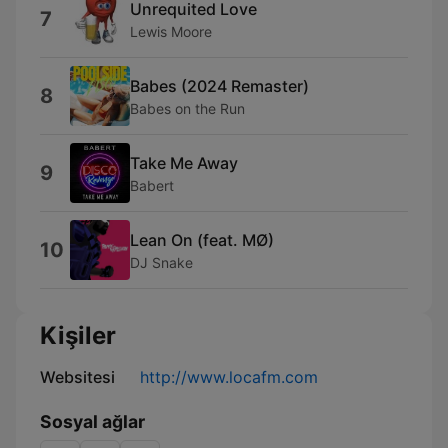
Unrequited Love
7
Lewis Moore
Babes (2024 Remaster)
8
Babes on the Run
Take Me Away
9
Babert
Lean On (feat. MØ)
10
DJ Snake
Kişiler
Websitesi
http://www.locafm.com
Sosyal ağlar