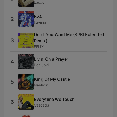
Lasgo
K.O.
2
Lavinia
Don't You Want Me (KI/KI Extended
3
Remix)
FELIX
Livin' On a Prayer
4
Bon Jovi
King Of My Castle
5
Naeleck
Everytime We Touch
6
Cascada