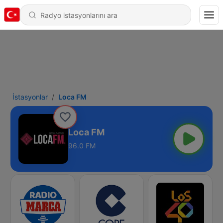
İstasyonlar
Loca FM
Loca FM
96.0 FM