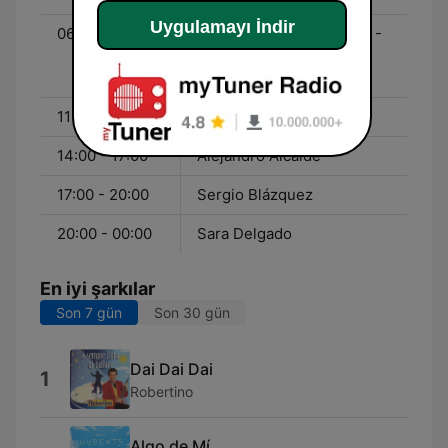
Uygulamayı İndir
06:00 - 11:00
¡Buenos días, Javi y Mar! -
Con Javi Nieves y Mar
Amate
11:00 - 14:00
Almudena Navarro
14:00 - 17:00
Alejandro Alcalde
17:00 - 20:00
Sergio Blázquez
20:00 - 00:00
Sara Delgado
En iyi şarkılar
Son 7 gün
Son 30 gün
Dai Dai Dai
1
Robertino
Algo de Mí