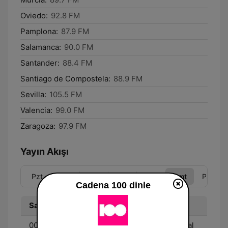
Oviedo:
92.8 FM
Pamplona:
87.9 FM
Salamanca:
90.0 FM
Santander:
88.4 FM
Santiago de Compostela:
88.9 FM
Sevilla:
105.5 FM
Valencia:
99.0 FM
Zaragoza:
97.9 FM
Yayın Akışı
Pzt
Sal
Çar
Per
Cum
Cmt
Paz
Cadena 100 dinle
Saat
Program
00:00 - 06:00
La mejor variedad musical