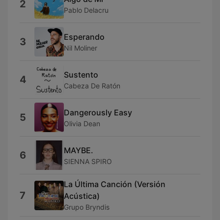
2
Pablo Delacru
Esperando
3
Nil Moliner
Sustento
4
Cabeza De Ratón
Dangerously Easy
5
Olivia Dean
MAYBE.
6
SIENNA SPIRO
La Última Canción (Versión
7
Acústica)
Grupo Bryndis