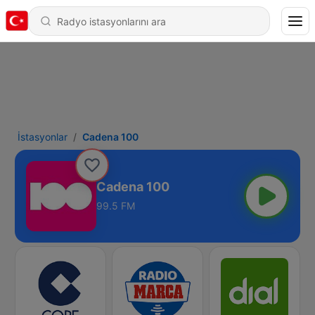
İstasyonlar
Cadena 100
Cadena 100
99.5 FM