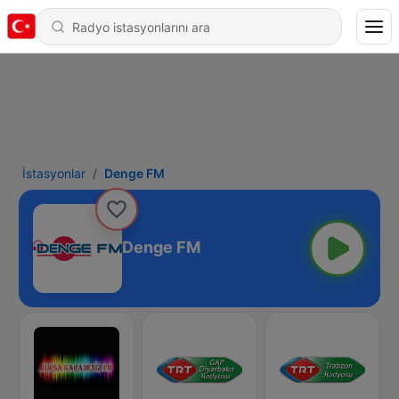
İstasyonlar
Denge FM
Denge FM