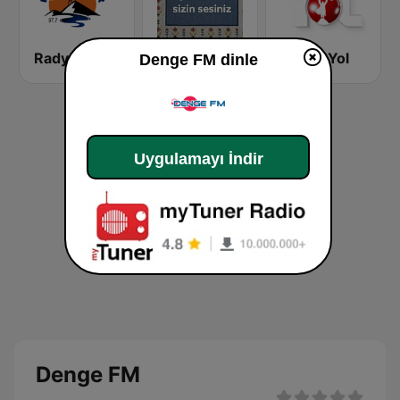
Radyo Munzur
EŞME FM UŞAK
Radyo Yol
Denge FM dinle
Uygulamayı İndir
Denge FM