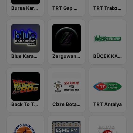
Bursa Karadeniz FM
TRT Gap Diyarbakir Radyosu
TRT Trabzon Radyosu
Blue Karadeniz Radyo
Zerguwan FM
BÜÇEK KARADENİZ FM
Back To The 80's Radio
Cizre Botan FM
TRT Antalya