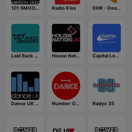
101 SMOOTH JAZZ
Radio Kiss
DHR - Deep House Radio
Laid Back Jazz
House Nation UK
Capital London
Dance UK Radio
Number One Dance FM
Radyo 35