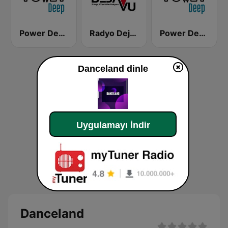
Power Deep
Radyo Dejavu
Power Deep
Danceland dinle
Uygulamayı İndir
Danceland