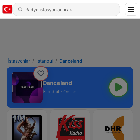
İstasyonlar
İstanbul
Danceland
Danceland
İstanbul - Online