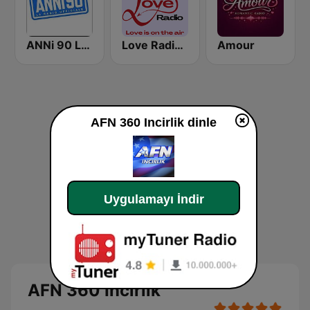
ANNi 90 La Radio Ufficiale
Love Radio - Love Mix
Amour
AFN 360 Incirlik dinle
Uygulamayı İndir
AFN 360 Incirlik