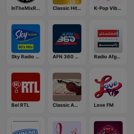
InTheMixRadio
Classic Hits Radio - USA
K-Pop Vibes
Sky Radio 80's Hits
AFN 360 Tokyo (Japan Only)
Radio Afghanistan International
Bel RTL
Classic America
Love FM