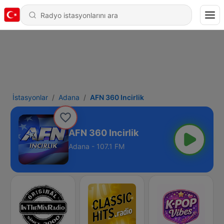
İstasyonlar
Adana
AFN 360 Incirlik
AFN 360 Incirlik
Adana - 107.1 FM