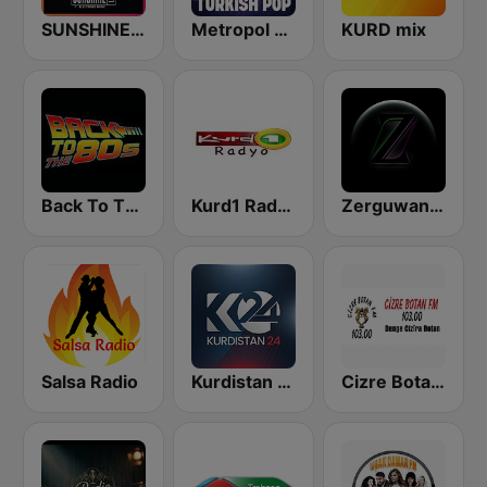
SUNSHINE LIVE
Metropol FM - Turkish POP
KURD mix
Back To The 80's Radio
Kurd1 Radyo
Zerguwan FM
Salsa Radio
Kurdistan 24
Cizre Botan FM