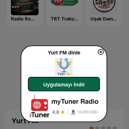
Radio Romántica
TRT Trabzon Radyosu
Uşak Damar FM
Yurt FM dinle
Uygulamayı İndir
Yurt FM