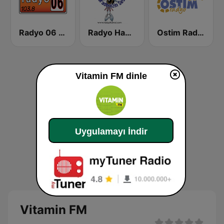
Radyo 06 FM
Radyo Hamsi
Ostim Radyo
Vitamin FM dinle
Uygulamayı İndir
Vitamin FM