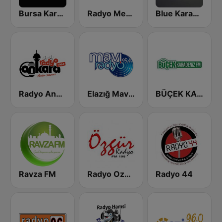
Bursa Karadeniz FM
Radyo Megasite 101.1 FM
Blue Karadeniz Radyo
Radyo Ankara
Elazığ Mavi Radyo
BÜÇEK KARADENİZ FM
Ravza FM
Radyo Ozgur FM
Radyo 44