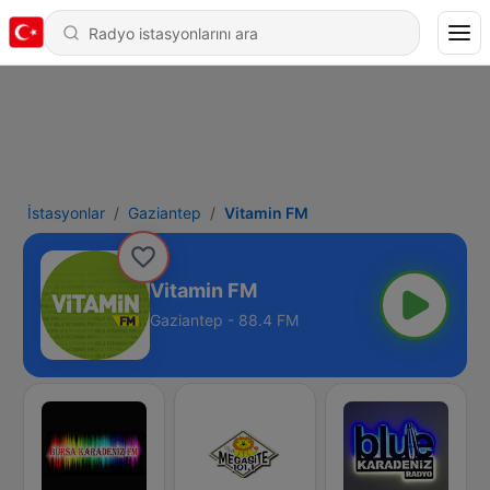
İstasyonlar
Gaziantep
Vitamin FM
Vitamin FM
Gaziantep - 88.4 FM