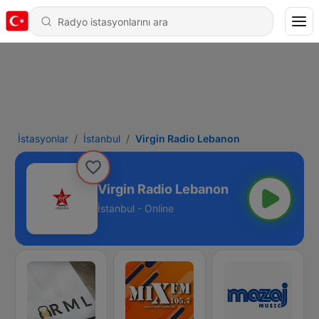
İstasyonlar
İstanbul
Virgin Radio Lebanon
Virgin Radio Lebanon
İstanbul - Online