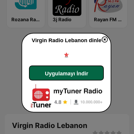
Rozana Radio
3j Radio
Rayan FM (راديو ريان إف إم)
Virgin Radio Lebanon dinle
Uygulamayı İndir
Virgin Radio Lebanon