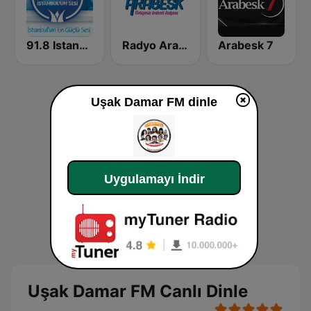
91.8 Istanbul'un Sesi
Radyo Arabesk
Arabesk 7
Uşak Damar FM dinle
Uygulamayı İndir
Uşak Damar FM Canlı Dinle