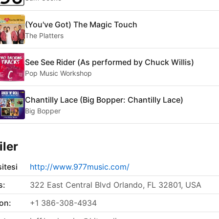
(You've Got) The Magic Touch
The Platters
See See Rider (Αs performed by Chuck Willis)
Pop Music Workshop
Chantilly Lace (Big Bopper: Chantilly Lace)
Big Bopper
iler
itesi
http://www.977music.com/
s:
322 East Central Blvd Orlando, FL 32801, USA
on:
+1 386-308-4934