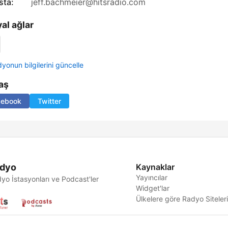
sta:
jeff.bachmeier@hitsradio.com
al ağlar
yonun bilgilerini güncelle
aş
cebook
Twitter
dyo
Kaynaklar
Yayıncılar
yo İstasyonları ve Podcast'ler
Widget'lar
Ülkelere göre Radyo Siteler