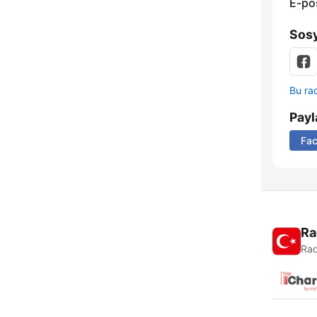
E-po
Sosy
Bu rad
Payl
Fa
Ra
Rad