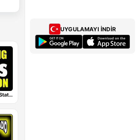
UYGULAMAYI İNDIR
The Big 80s Station