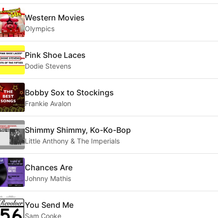
Western Movies
Olympics
Pink Shoe Laces
Dodie Stevens
Bobby Sox to Stockings
Frankie Avalon
Shimmy Shimmy, Ko-Ko-Bop
Little Anthony & The Imperials
Chances Are
Johnny Mathis
You Send Me
Sam Cooke