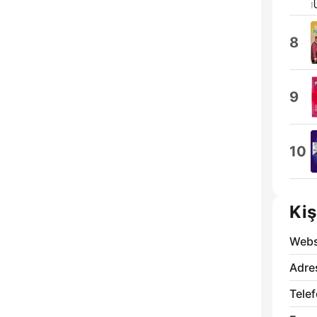
8
9
10
Kiş
Webs
Adre
Telef