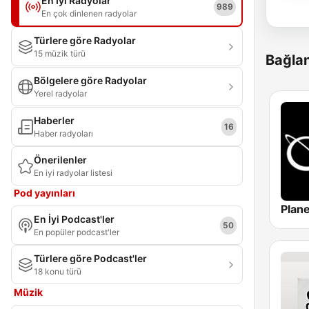
En İyi Radyolar
989
En çok dinlenen radyolar
Türlere göre Radyolar
15 müzik türü
Bağlan
Bölgelere göre Radyolar
Yerel radyolar
Haberler
16
Haber radyoları
Önerilenler
En iyi radyolar listesi
Pod yayınları
En İyi Podcast'ler
50
En popüler podcast'ler
Türlere göre Podcast'ler
18 konu türü
Müzik