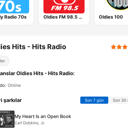
ly Radio 70s
Oldies FM 98.5 Stereo
Oldies 100
ies Hits - Hits Radio
ler
anslar Oldies Hits - Hits Radio:
do:
Online
i şarkılar
Son 7 gün
Son 30
My Heart Is an Open Book
Carl Dobkins, Jr.