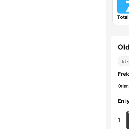
Total
Old
Eski
Frek
Orlan
En iy
1