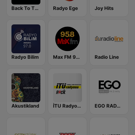
Back To The 80's Radio
Radyo Ege
Joy Hits
Radyo Bilim
Max FM 95.8
Radio Line
Akustikland
İTU Radyosu Rock
EGO RADYO