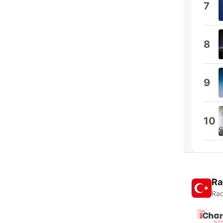
7
8
9
10
Ra
Rad