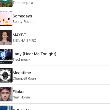
Tame Impala
Somedays
Sonny Fodera
MAYBE.
SIENNA SPIRO
Lady (Hear Me Tonight)
Tischmusik
Meantime
Chappell Roan
Flicker
Niall Horan