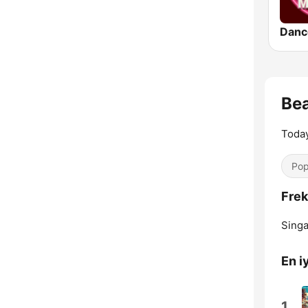
Danc
Be
Today
Pop
Frek
Singa
En iy
1