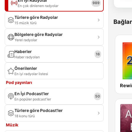
En İyi Radyolar
989
En çok dinlenen radyolar
Türlere göre Radyolar
Bağlan
15 müzik türü
Bölgelere göre Radyolar
Yerel radyolar
Haberler
16
Haber radyoları
Önerilenler
En iyi radyolar listesi
Pod yayınları
Rewi
En İyi Podcast'ler
50
En popüler podcast'ler
Türlere göre Podcast'ler
18 konu türü
Müzik