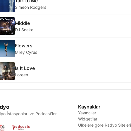
Talk to Me
Simeon Rodgers
Middle
DJ Snake
Flowers
Miley Cyrus
Is It Love
Loreen
dyo
Kaynaklar
Yayıncılar
yo İstasyonları ve Podcast'ler
Widget'lar
Ülkelere göre Radyo Siteler