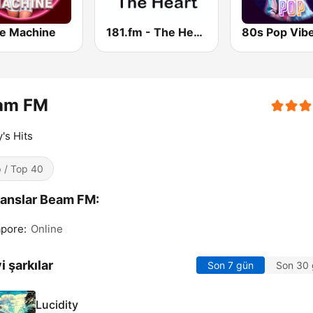
e Machine
181.fm - The Heart (Love Songs)
80s Pop Vib
am FM
's Hits
 / Top 40
anslar Beam FM:
pore:
Online
i şarkılar
Son 7 gün
Son 30
Lucidity