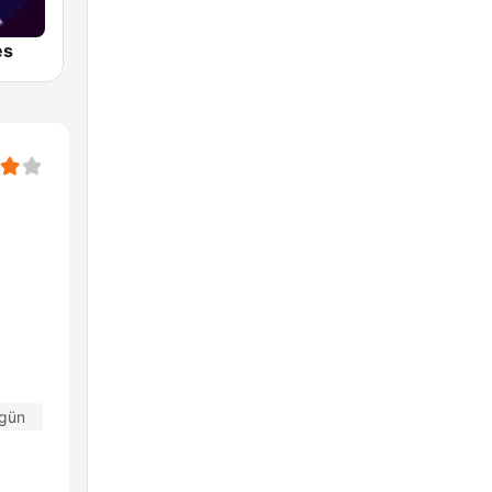
es
 gün