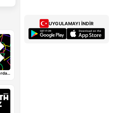
UYGULAMAYI İNDIR
1.FM - Amsterdam Trance