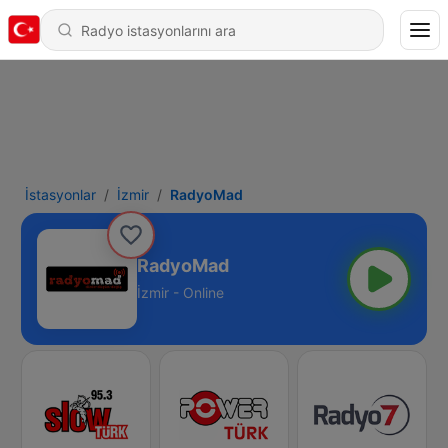
İstasyonlar
İzmir
RadyoMad
RadyoMad
İzmir - Online