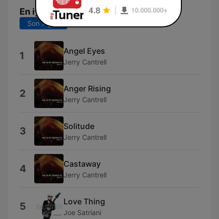
En iyi şarkılar
Son 7 gün
Son 30 gün
Angel Eyes
1
Jerry Cantrell
Anger Rising
2
Jerry Cantrell
Solitude
3
Jerry Cantrell
Castaway
4
Jerry Cantrell
Love Thing
5
Joe Satriani