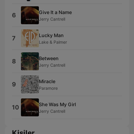
Give It a Name
6
Jerry Cantrell
Lucky Man
7
Lake & Palmer
Between
8
Jerry Cantrell
Miracle
9
Paramore
She Was My Girl
10
Jerry Cantrell
Kişiler