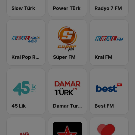
Slow Türk
Power Türk
Radyo 7 FM
Kral Pop Radyo
Süper FM
Kral FM
45 Lik
Damar Turk FM
Best FM